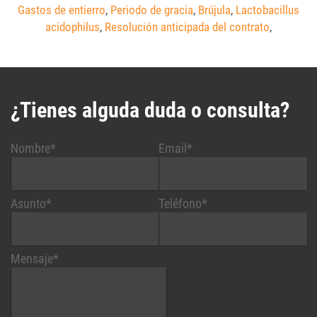
Gastos de entierro
,
Periodo de gracia
,
Brújula
,
Lactobacillus
acidophilus
,
Resolución anticipada del contrato
,
¿Tienes alguda duda o consulta?
Nombre*
Email*
Asunto*
Teléfono*
Mensaje*