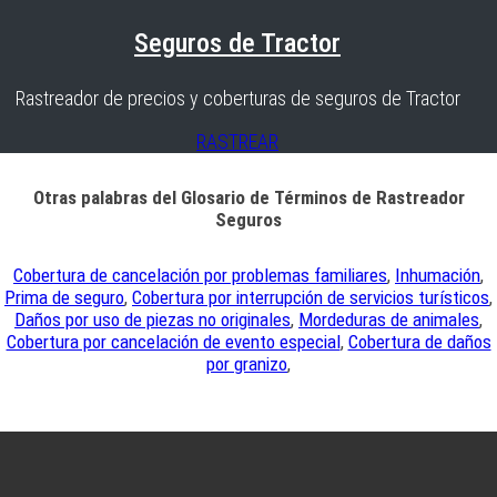
Seguros de Tractor
Rastreador de precios y coberturas de seguros de Tractor
RASTREAR
Otras palabras del Glosario de Términos de Rastreador
Seguros
Cobertura de cancelación por problemas familiares
,
Inhumación
,
Prima de seguro
,
Cobertura por interrupción de servicios turísticos
,
Daños por uso de piezas no originales
,
Mordeduras de animales
,
Cobertura por cancelación de evento especial
,
Cobertura de daños
por granizo
,