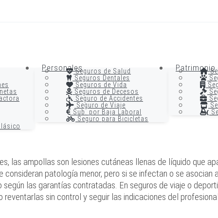
Personales
Patrimonio
Seguros de Salud
Se
Seguros Dentales
Se
nes
Seguros de Vida
Seg
netas
Seguros de Decesos
Seg
actora
Seguro de Accidentes
Seg
Seguro de Viaje
Se
Sub. por Baja Laboral
Se
Seguro para Bicicletas
lásico
es, las ampollas son lesiones cutáneas llenas de líquido que ap
se consideran patología menor, pero si se infectan o se asocian
erto según las garantías contratadas. En seguros de viaje o depor
 reventarlas sin control y seguir las indicaciones del profesional