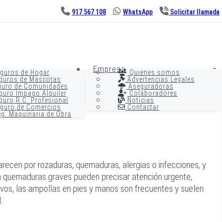
917 567 108
WhatsApp
Solicitar llamada
Empresa
guros de Hogar
Quienes somos
guros de Mascotas
Advertencias Legales
uro de Comunidades
Aseguradoras
uro Impago Alquiler
Colaboradores
uro R.C. Profesional
Noticias
guro de Comercios
Contactar
g. Maquinaria de Obra
arecen por rozaduras, quemaduras, alergias o infecciones, y
 a quemaduras graves pueden precisar atención urgente,
tivos, las ampollas en pies y manos son frecuentes y suelen
.