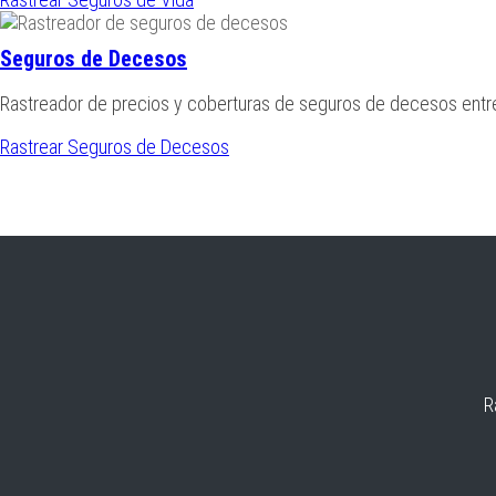
Seguros de Decesos
Rastreador de precios y coberturas de seguros de decesos ent
Rastrear Seguros de Decesos
R