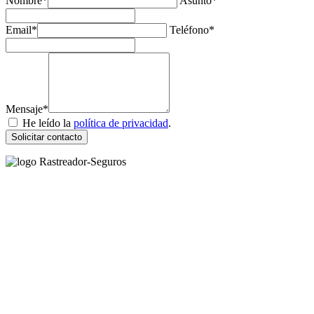
Nombre*
Asunto*
Email*
Teléfono*
Mensaje*
He leído la
política de privacidad
.
Solicitar contacto
Rastreador Seguros - Grupo Seguros Generales®
, es una marca
comercial registrada en la
Oficina Española de Patentes y Marcas
(
N0465668
) del
Grupo Seguros Generales
, uno de los principales
grupos de rastreo de seguros en España,
online desde 2008
.
RASTREADOR SEGUROS - GRUPO SEGUROS
GENERALES
HORARIO:
Lunes a viernes: 9:00 / 21:00