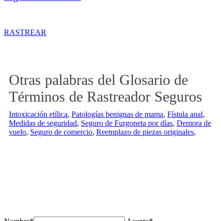
Rastreador de precios y coberturas de seguros de Tractor
RASTREAR
Otras palabras del Glosario de
Términos de Rastreador Seguros
Intoxicación etílica
,
Patologías benignas de mama
,
Fístula anal
,
Medidas de seguridad
,
Seguro de Furgoneta por días
,
Demora de
vuelo
,
Seguro de comercio
,
Reemplazo de piezas originales
,
¿Tienes alguda duda o consulta?