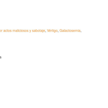
r actos maliciosos y sabotaje
,
Vértigo
,
Galactosemia
,
rupo Seguros Generales®
, es una marca comercial
spañola de Patentes y Marcas
(
N0465668
) del
es
, uno de los principales grupos de rastreo de seguros
 2008
.
 - GRUPO SEGUROS GENERALES
:00