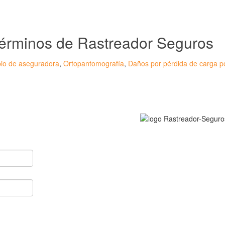
 Términos de Rastreador Seguros
io de aseguradora
,
Ortopantomografía
,
Daños por pérdida de carga po
onsulta?
Rastreador Seguros - G
registrada en la
Oficina E
Grupo Seguros General
en España,
online desde
RASTREADOR SEGUROS
HORARIO:
Lunes a viernes: 9:00 / 21
Sábados: 10:00 / 14:00