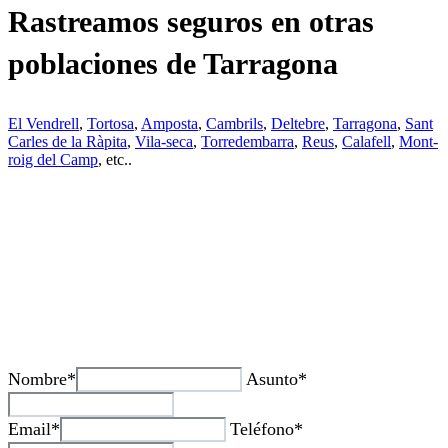
Rastreamos seguros en otras
poblaciones de Tarragona
El Vendrell
,
Tortosa
,
Amposta
,
Cambrils
,
Deltebre
,
Tarragona
,
Sant
Carles de la Ràpita
,
Vila-seca
,
Torredembarra
,
Reus
,
Calafell
,
Mont-
roig del Camp
, etc..
¿Tienes alguda duda o consulta?
Nombre*
Asunto*
Email*
Teléfono*