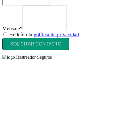
Mensaje*
He leído la
política de privacidad
.
SOLICITAR CONTACTO
Rastreador Seguros - Grupo Seguros Generales®
, es una marca
comercial registrada en la
Oficina Española de Patentes y Marcas
(
N0465668
) del
Grupo Seguros Generales
, uno de los principales
grupos de rastreo de seguros en España,
online desde 2008
.
RASTREADOR SEGUROS - GRUPO SEGUROS
GENERALES
HORARIO:
Lunes a viernes: 9:00 / 21:00
Sábados: 10:00 / 14:00