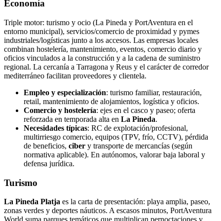
Economía
Triple motor: turismo y ocio (La Pineda y PortAventura en el
entorno municipal), servicios/comercio de proximidad y pymes
industriales/logísticas junto a los accesos. Las empresas locales
combinan hostelería, mantenimiento, eventos, comercio diario y
oficios vinculados a la construcción y a la cadena de suministro
regional. La cercanía a Tarragona y Reus y el carácter de corredor
mediterráneo facilitan proveedores y clientela.
Empleo y especialización
: turismo familiar, restauración,
retail, mantenimiento de alojamientos, logística y oficios.
Comercio y hostelería
: ejes en el casco y paseo; oferta
reforzada en temporada alta en
La Pineda
.
Necesidades típicas
: RC de explotación/profesional,
multirriesgo comercio, equipos (TPV, frío, CCTV), pérdida
de beneficios,
ciber
y transporte de mercancías (según
normativa aplicable). En autónomos, valorar baja laboral y
defensa jurídica.
Turismo
La Pineda Platja
es la carta de presentación: playa amplia, paseo,
zonas verdes y deportes náuticos. A escasos minutos, PortAventura
World suma parques temáticos que multiplican pernoctaciones y