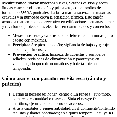
Mediterráneo litoral
: inviernos suaves, veranos cálidos y secos,
lluvias concentradas en otoño y primavera, con episodios de
tormenta o
DANA
puntuales. La brisa marina suaviza las máximas
estivales y la humedad eleva la sensación térmica. Este patrón
aconseja mantenimiento preventivo en edificaciones cercanas al mar
y revisión de protecciones eléctricas en comunidades y comercios.
Meses más fríos y cálidos
: enero–febrero con mínimas; julio–
agosto con máximas.
Precipitación
: picos en otoño; vigilancia de bajos y garajes
ante lluvias intensas.
Prevención práctica
: limpieza de cubiertas y sumideros,
sellados, revisiones de climatización y pararrayos; en
vehículos, chequeo de neumáticos y batería antes de
temporada.
Cómo usar el comparador en Vila-seca (rápido y
práctico)
Define tu necesidad: hogar (centro o La Pineda), auto/moto,
comercio, comunidad o mascota. Sitúa el riesgo: frente
marítimo, eje urbano o entorno de accesos.
Ajusta capitales y
responsabilidad civil
: continente/contenido
realistas y límites adecuados; en alquiler temporal, incluye
RC