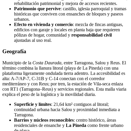
rehabilitación patrimonial y mejora de accesos recientes.
Patrimonio que pervive
: castillo, iglesia parroquial y tramas
históricas que conviven con ensanches de bloques y paseos
urbanos.
Efecto en vivienda y comercio
: mezcla de fincas antiguas,
edificios con garaje y locales en planta baja que requieren
pólizas de hogar, comunidad y
responsabilidad civil
ajustadas al uso real.
Geografía
Municipio de la
Costa Daurada
, entre Tarragona, Salou y Reus. El
término combina la llanura litoral (playa de La Pineda) con una
plataforma ligeramente ondulada tierra adentro. La accesibilidad es
alta: A‑7/AP‑7, C‑31B y C‑14 conectan con el corredor
mediterráneo y con Reus; por tren, la estación de Vila-seca enlaza
con RT1 (Tarragona–Reus) y servicios regionales. Esta malla viaria
explica el peso de la logística y la movilidad diaria.
Superficie y límites
: 21,64 km² contiguos al litoral;
continuidad urbana hacia Salou y proximidad inmediata a
Tarragona.
Barrios y núcleos reconocibles
: centro histórico, áreas
residenciales de ensanche y
La Pineda
como frente urbano
de playa.