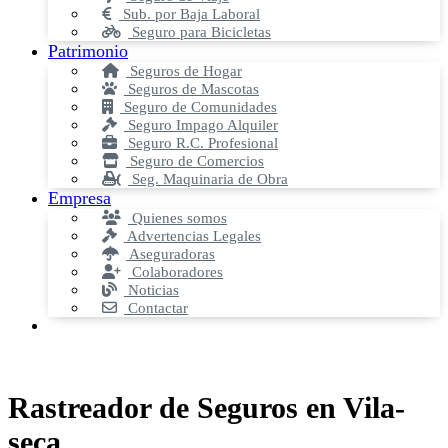
Sub. por Baja Laboral
Seguro para Bicicletas
Patrimonio
Seguros de Hogar
Seguros de Mascotas
Seguro de Comunidades
Seguro Impago Alquiler
Seguro R.C. Profesional
Seguro de Comercios
Seg. Maquinaria de Obra
Empresa
Quienes somos
Advertencias Legales
Aseguradoras
Colaboradores
Noticias
Contactar
Rastreador de Seguros en Vila-
seca