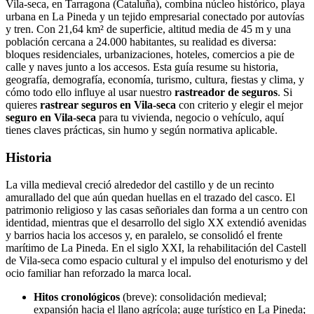
Vila-seca, en Tarragona (Cataluña), combina núcleo histórico, playa
urbana en La Pineda y un tejido empresarial conectado por autovías
y tren. Con 21,64 km² de superficie, altitud media de 45 m y una
población cercana a 24.000 habitantes, su realidad es diversa:
bloques residenciales, urbanizaciones, hoteles, comercios a pie de
calle y naves junto a los accesos. Esta guía resume su historia,
geografía, demografía, economía, turismo, cultura, fiestas y clima, y
cómo todo ello influye al usar nuestro
rastreador de seguros
. Si
quieres
rastrear seguros en Vila-seca
con criterio y elegir el mejor
seguro en Vila-seca
para tu vivienda, negocio o vehículo, aquí
tienes claves prácticas, sin humo y según normativa aplicable.
Historia
La villa medieval creció alrededor del castillo y de un recinto
amurallado del que aún quedan huellas en el trazado del casco. El
patrimonio religioso y las casas señoriales dan forma a un centro con
identidad, mientras que el desarrollo del siglo XX extendió avenidas
y barrios hacia los accesos y, en paralelo, se consolidó el frente
marítimo de La Pineda. En el siglo XXI, la rehabilitación del Castell
de Vila-seca como espacio cultural y el impulso del enoturismo y del
ocio familiar han reforzado la marca local.
Hitos cronológicos
(breve): consolidación medieval;
expansión hacia el llano agrícola; auge turístico en La Pineda;