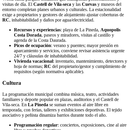
visitas de día. El
Castell de Vila-seca
y las
Cuevas
y museos del
entorno completan planes urbanos y culturales. La estacionalidad
exige a propietarios y gestores de alojamiento ajustar coberturas de
RC
, inhabitabilidad y daños por agua/electricidad.
Recursos y experiencias
: playa de La Pineda,
Aquopolis
Costa Dorada
, paseos y miradores, visitas al castillo y
agenda de la Costa Daurada.
Picos de ocupación
: verano y puentes; mayor presión en
aparcamiento y servicios, conviene revisar asistencia urgente
24/7 y cláusulas de inhabitabilidad.
Vivienda vacacional
: inventario, mantenimiento, detectores y
hoja de normas;
RC
del propietario/gestor y cumplimiento de
requisitos (según normativa aplicable).
Cultura
La programación municipal combina música, teatro, actividades
familiares y deporte popular en plazas, auditorios y el Castell de
Vila-seca. En
La Pineda
se suman eventos al aire libre en
temporada, con ferias, talleres y exhibiciones deportivas. El tejido
asociativo y peñista dinamiza barrios durante todo el año.
Programación regular
: conciertos, exposiciones, cine al aire