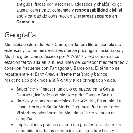
antiguos, fincas con ascensor, adosados y chalés) exige
ajustar continente, contenido y
responsabilidad civil
al
año y calidad de construcción al
rastrear seguros en
Cambrils
.
Geografía
Municipio costero del Baix Camp, en llanura litoral, con playas
extensas y zonas residenciales que se prolongan hacia Salou y
Mont-roig del Camp. Acceso por A‑7/AP‑7 y red comarcal, con
estación ferroviaria en la nueva línea del corredor mediterráneo y
conexión frecuente con Tarragona y Barcelona. El término se
reparte entre el
Barri Antic
, el frente marítimo y barrios
residenciales próximos a la N‑340 y a los principales viales.
Superficie y límites: municipio compacto en la Costa
Daurada, limítrofe con Mont-roig del Camp y Salou.
Barrios y zonas reconocibles: Port‑Centre, Eixample, La
Llosa, Horta de Santa Maria, Regueral‑Prat d’en Forès,
Vilafortuny, Mediterrània, Molí de la Torre y zonas de
campiña.
Implicaciones prácticas: abundan garajes y trasteros en
comunidades, bajos comerciales en ejes turísticos y