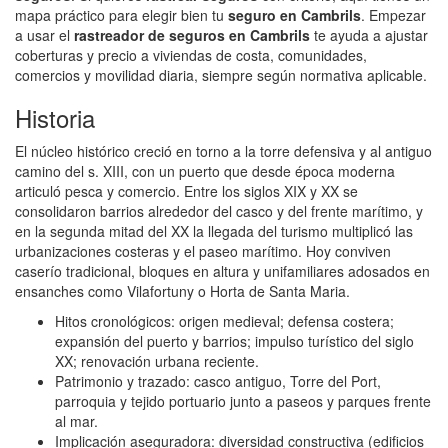
mapa práctico para elegir bien tu
seguro en Cambrils
. Empezar
a usar el
rastreador de seguros en Cambrils
te ayuda a ajustar
coberturas y precio a viviendas de costa, comunidades,
comercios y movilidad diaria, siempre según normativa aplicable.
Historia
El núcleo histórico creció en torno a la torre defensiva y al antiguo
camino del s. XIII, con un puerto que desde época moderna
articuló pesca y comercio. Entre los siglos XIX y XX se
consolidaron barrios alrededor del casco y del frente marítimo, y
en la segunda mitad del XX la llegada del turismo multiplicó las
urbanizaciones costeras y el paseo marítimo. Hoy conviven
caserío tradicional, bloques en altura y unifamiliares adosados en
ensanches como Vilafortuny o Horta de Santa Maria.
Hitos cronológicos: origen medieval; defensa costera;
expansión del puerto y barrios; impulso turístico del siglo
XX; renovación urbana reciente.
Patrimonio y trazado: casco antiguo, Torre del Port,
parroquia y tejido portuario junto a paseos y parques frente
al mar.
Implicación aseguradora: diversidad constructiva (edificios