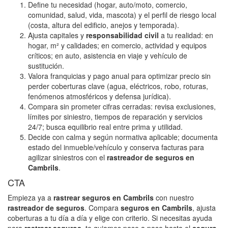
Define tu necesidad (hogar, auto/moto, comercio,
comunidad, salud, vida, mascota) y el perfil de riesgo local
(costa, altura del edificio, anejos y temporada).
Ajusta capitales y
responsabilidad civil
a tu realidad: en
hogar, m² y calidades; en comercio, actividad y equipos
críticos; en auto, asistencia en viaje y vehículo de
sustitución.
Valora franquicias y pago anual para optimizar precio sin
perder coberturas clave (agua, eléctricos, robo, roturas,
fenómenos atmosféricos y defensa jurídica).
Compara sin prometer cifras cerradas: revisa exclusiones,
límites por siniestro, tiempos de reparación y servicios
24/7; busca equilibrio real entre prima y utilidad.
Decide con calma y según normativa aplicable; documenta
estado del inmueble/vehículo y conserva facturas para
agilizar siniestros con el
rastreador de seguros en
Cambrils
.
CTA
Empieza ya a
rastrear seguros en Cambrils
con nuestro
rastreador de seguros
. Compara
seguros en Cambrils
, ajusta
coberturas a tu día a día y elige con criterio. Si necesitas ayuda
para
rastrear seguros
, te guiamos paso a paso hasta el
seguro