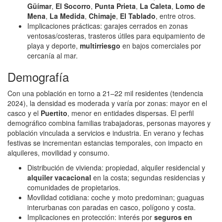
Güímar
,
El Socorro
,
Punta Prieta
,
La Caleta
,
Lomo de
Mena
,
La Medida
,
Chimaje
,
El Tablado
, entre otros.
Implicaciones prácticas: garajes cerrados en zonas
ventosas/costeras, trasteros útiles para equipamiento de
playa y deporte,
multirriesgo
en bajos comerciales por
cercanía al mar.
Demografía
Con una población en torno a 21–22 mil residentes (tendencia
2024), la densidad es moderada y varía por zonas: mayor en el
casco y el
Puertito
, menor en entidades dispersas. El perfil
demográfico combina familias trabajadoras, personas mayores y
población vinculada a servicios e industria. En verano y fechas
festivas se incrementan estancias temporales, con impacto en
alquileres, movilidad y consumo.
Distribución de vivienda: propiedad, alquiler residencial y
alquiler vacacional
en la costa; segundas residencias y
comunidades de propietarios.
Movilidad cotidiana: coche y moto predominan; guaguas
interurbanas con paradas en casco, polígono y costa.
Implicaciones en protección: interés por
seguros en