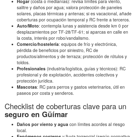
Hogar
(costa o medianías): revisa límites para viento,
salitre y daños por agua; valora protección de paneles
solares, placas térmicas y antenas; si es vacacional, añade
coberturas por ocupación temporal y RC frente a terceros.
Auto/Moto
: contempla lunas y asistencia desde km 0 por
desplazamientos por TF‑28/TF‑61; si aparcas en calle en
la costa, interés por robo/vandalismo.
Comercio/hostelería
: equipos de frío y electrónica,
pérdida de beneficios por siniestro, RC de
productos/alimentos y de terraza; protección de rótulos y
toldos.
Profesionales
(industria/logística, guías y técnicos): RC
profesional y de explotación, accidentes colectivos y
protección jurídica.
Mascotas
: RC para perros y gastos veterinarios, útil en
paseos por costa y senderos.
Checklist de coberturas clave para un
seguro en Güímar
Daños por viento y agua
con límites acordes al riesgo
local.
Fenómenos costeros
y lluvia torrencial (según normativa