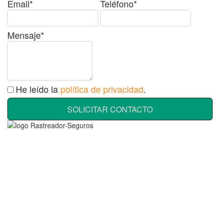
Email*
Teléfono*
Mensaje*
He leído la
política de privacidad
.
SOLICITAR CONTACTO
Rastreador Seguros - Grupo Seguros Generales®
, es una
marca comercial registrada en la
Oficina Española de Patentes
y Marcas
(
N0465668
) del
Grupo Seguros Generales
, uno de
los principales grupos de rastreo de seguros en España,
online
desde 2008
.
RASTREADOR SEGUROS - GRUPO SEGUROS GENERALES
HORARIO: