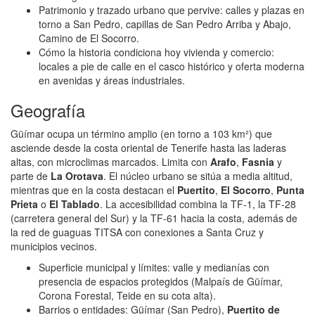
Patrimonio y trazado urbano que pervive: calles y plazas en
torno a San Pedro, capillas de San Pedro Arriba y Abajo,
Camino de El Socorro.
Cómo la historia condiciona hoy vivienda y comercio:
locales a pie de calle en el casco histórico y oferta moderna
en avenidas y áreas industriales.
Geografía
Güímar ocupa un término amplio (en torno a 103 km²) que
asciende desde la costa oriental de Tenerife hasta las laderas
altas, con microclimas marcados. Limita con
Arafo
,
Fasnia
y
parte de
La Orotava
. El núcleo urbano se sitúa a media altitud,
mientras que en la costa destacan el
Puertito
,
El Socorro
,
Punta
Prieta
o
El Tablado
. La accesibilidad combina la TF‑1, la TF‑28
(carretera general del Sur) y la TF‑61 hacia la costa, además de
la red de guaguas TITSA con conexiones a Santa Cruz y
municipios vecinos.
Superficie municipal y límites: valle y medianías con
presencia de espacios protegidos (Malpaís de Güímar,
Corona Forestal, Teide en su cota alta).
Barrios o entidades: Güímar (San Pedro),
Puertito de