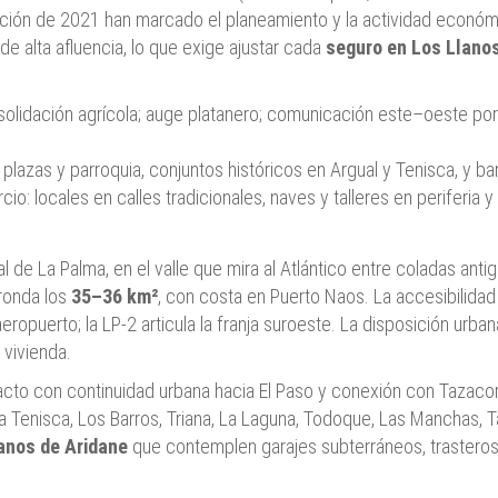
upción de 2021 han marcado el planeamiento y la actividad económ
de alta afluencia, lo que exige ajustar cada
seguro en Los Llano
olidación agrícola; auge platanero; comunicación este–oeste por 
plazas y parroquia, conjuntos históricos en Argual y Tenisca, y ba
rcio: locales en calles tradicionales, naves y talleres en perif
 de La Palma, en el valle que mira al Atlántico entre coladas anti
 ronda los
35–36 km²
, con costa en Puerto Naos. La accesibilidad
 aeropuerto; la LP‑2 articula la franja suroeste. La disposición urb
 vivienda.
acto con continuidad urbana hacia El Paso y conexión con Tazacort
 Tenisca, Los Barros, Triana, La Laguna, Todoque, Las Manchas, Taj
anos de Aridane
que contemplen garajes subterráneos, trasteros,