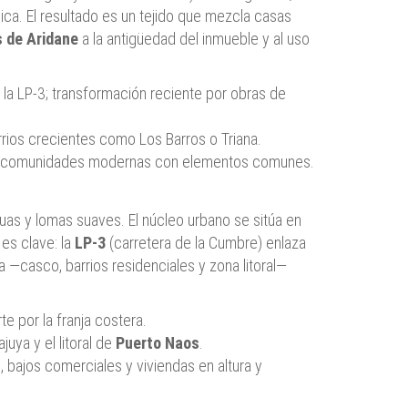
ica. El resultado es un tejido que mezcla casas
s de Aridane
a la antigüedad del inmueble y al uso
la LP‑3; transformación reciente por obras de
rrios crecientes como Los Barros o Triana.
eria y comunidades modernas con elementos comunes.
guas y lomas suaves. El núcleo urbano se sitúa en
 es clave: la
LP‑3
(carretera de la Cumbre) enlaza
ana —casco, barrios residenciales y zona litoral—
e por la franja costera.
uya y el litoral de
Puerto Naos
.
 bajos comerciales y viviendas en altura y