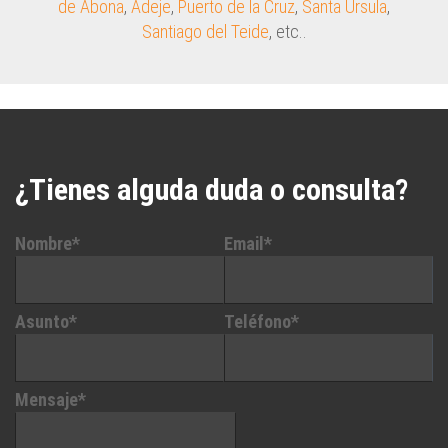
de Abona
,
Adeje
,
Puerto de la Cruz
,
Santa Úrsula
,
Santiago del Teide
, etc..
¿Tienes alguda duda o consulta?
Nombre*
Email*
Asunto*
Teléfono*
Mensaje*