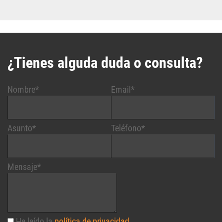
¿Tienes alguda duda o consulta?
Nombre*
Email*
Asunto*
Teléfono*
Mensaje*
He leído la
política de privacidad
.