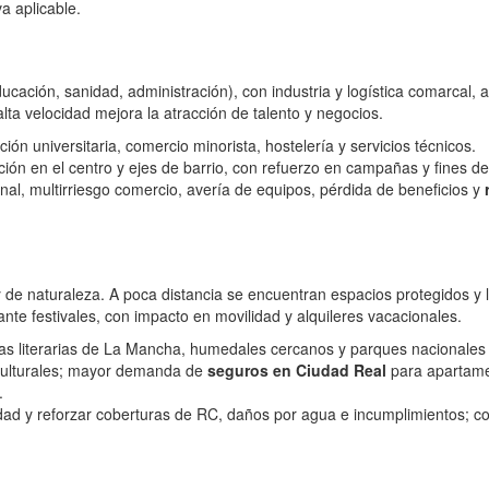
a aplicable.
cación, sanidad, administración), con industria y logística comarcal, ag
ta velocidad mejora la atracción de talento y negocios.
ón universitaria, comercio minorista, hostelería y servicios técnicos.
ión en el centro y ejes de barrio, con refuerzo en campañas y fines 
nal, multirriesgo comercio, avería de equipos, pérdida de beneficios y
e naturaleza. A poca distancia se encuentran espacios protegidos y lo
te festivales, con impacto en movilidad y alquileres vacacionales.
as literarias de La Mancha, humedales cercanos y parques nacionales e
culturales; mayor demanda de
seguros en Ciudad Real
para apartamen
.
idad y reforzar coberturas de RC, daños por agua e incumplimientos; con