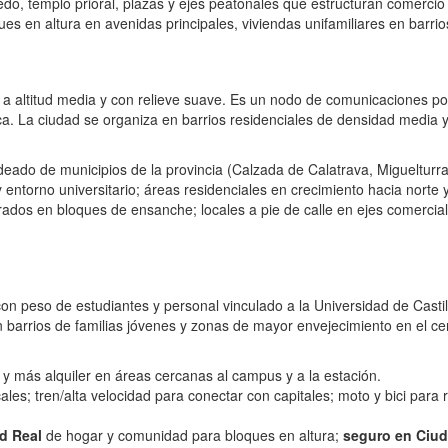
do, templo prioral, plazas y ejes peatonales que estructuran comercio 
s en altura en avenidas principales, viviendas unifamiliares en barrios
 a altitud media y con relieve suave. Es un nodo de comunicaciones por 
a. La ciudad se organiza en barrios residenciales de densidad media 
odeado de municipios de la provincia (Calzada de Calatrava, Miguelturra
 entorno universitario; áreas residenciales en crecimiento hacia norte y 
orados en bloques de ensanche; locales a pie de calle en ejes comercia
on peso de estudiantes y personal vinculado a la Universidad de Castil
n barrios de familias jóvenes y zonas de mayor envejecimiento en el cen
y más alquiler en áreas cercanas al campus y a la estación.
les; tren/alta velocidad para conectar con capitales; moto y bici para
d Real
de hogar y comunidad para bloques en altura;
seguro en Ciud