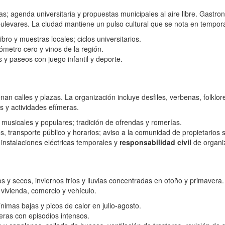
cas; agenda universitaria y propuestas municipales al aire libre. Gast
bulevares. La ciudad mantiene un pulso cultural que se nota en temporad
bro y muestras locales; ciclos universitarios.
metro cero y vinos de la región.
y paseos con juego infantil y deporte.
an calles y plazas. La organización incluye desfiles, verbenas, folklor
s y actividades efímeras.
 musicales y populares; tradición de ofrendas y romerías.
os, transporte público y horarios; aviso a la comunidad de propietarios
instalaciones eléctricas temporales y
responsabilidad civil
de organiz
 y secos, inviernos fríos y lluvias concentradas en otoño y primavera
vivienda, comercio y vehículo.
nimas bajas y picos de calor en julio-agosto.
eras con episodios intensos.