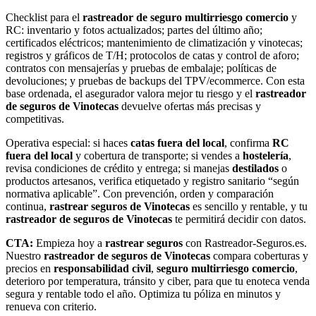
Checklist para el
rastreador de seguro multirriesgo comercio
y
RC: inventario y fotos actualizados; partes del último año;
certificados eléctricos; mantenimiento de climatización y vinotecas;
registros y gráficos de T/H; protocolos de catas y control de aforo;
contratos con mensajerías y pruebas de embalaje; políticas de
devoluciones; y pruebas de backups del TPV/ecommerce. Con esta
base ordenada, el asegurador valora mejor tu riesgo y el
rastreador
de seguros de Vinotecas
devuelve ofertas más precisas y
competitivas.
Operativa especial: si haces
catas fuera del local
, confirma
RC
fuera del local
y cobertura de transporte; si vendes a
hostelería
,
revisa condiciones de crédito y entrega; si manejas
destilados
o
productos artesanos, verifica etiquetado y registro sanitario “según
normativa aplicable”. Con prevención, orden y comparación
continua,
rastrear seguros de Vinotecas
es sencillo y rentable, y tu
rastreador de seguros de Vinotecas
te permitirá decidir con datos.
CTA:
Empieza hoy a
rastrear seguros
con Rastreador-Seguros.es.
Nuestro
rastreador de seguros de Vinotecas
compara coberturas y
precios en
responsabilidad civil
,
seguro multirriesgo comercio
,
deterioro por temperatura, tránsito y ciber, para que tu enoteca venda
segura y rentable todo el año. Optimiza tu póliza en minutos y
renueva con criterio.