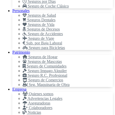
Seguros por Días
Seguro de Coche Clásico
Personales
Seguros de Salud
Seguros Dentales
Seguros de Vida
Seguros de Decesos
Seguro de Accidentes
Seguro de Viaje
Sub. por Baja Laboral
Seguro para Bicicletas
Patrimonio
Seguros de Hogar
Seguros de Mascotas
Seguro de Comunidades
Seguro Impago Alquiler
Seguro R.C. Profesional
Seguro de Comercios
Seg. Maquinaria de Obra
Empresa
Quienes somos
Advertencias Legales
Aseguradoras
Colaboradores
Noticias