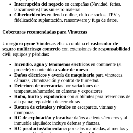
Interrupción del negocio
en campañas (Navidad, ferias,
lanzamientos) tras siniestro material.
Ciberincidentes
en tienda online, club de socios, TPV y
fidelización: suplantación, ransomware y fuga de datos.
Coberturas recomendadas para Vinotecas
Un
seguro pyme Vinotecas
eficaz combina el
rastreador de
seguro multirriesgo comercio
con extensiones de
responsabilidad
civil
, equipos y pérdidas:
Incendio, agua y fenómenos eléctricos
en continente (si
procede) y contenido a
valor de nuevo
.
Daños eléctricos y avería de maquinaria
para vinotecas,
cámaras, climatización y control de humedad.
Deterioro de mercancías
por variaciones de
temperatura/humedad en cámaras y expositores.
Robo, hurto y expoliación
con sublímites para referencias de
alta gama; reposición de cerraduras.
Rotura de cristales y rótulos
en escaparate, vitrinas y
mamparas.
RC de explotación y locativa
: daños a clientes/terceros y al
inmueble alquilado; incluye defensa y fianzas.
RC productos/alimentaria
por catas maridadas, alimentos y