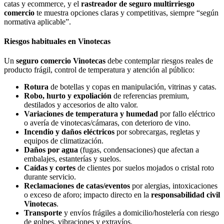
catas y ecommerce, y el
rastreador de seguro multirriesgo
comercio
te muestra opciones claras y competitivas, siempre “según
normativa aplicable”.
Riesgos habituales en Vinotecas
Un
seguro comercio Vinotecas
debe contemplar riesgos reales de
producto frágil, control de temperatura y atención al público:
Rotura
de botellas y copas en manipulación, vitrinas y catas.
Robo, hurto y expoliación
de referencias premium,
destilados y accesorios de alto valor.
Variaciones de temperatura y humedad
por fallo eléctrico
o avería de vinotecas/cámaras, con deterioro de vino.
Incendio y daños eléctricos
por sobrecargas, regletas y
equipos de climatización.
Daños por agua
(fugas, condensaciones) que afectan a
embalajes, estanterías y suelos.
Caídas y cortes
de clientes por suelos mojados o cristal roto
durante servicio.
Reclamaciones de catas/eventos
por alergias, intoxicaciones
o exceso de aforo; impacto directo en la
responsabilidad civil
Vinotecas
.
Transporte
y envíos frágiles a domicilio/hostelería con riesgo
de golpes, vibraciones y extravíos.