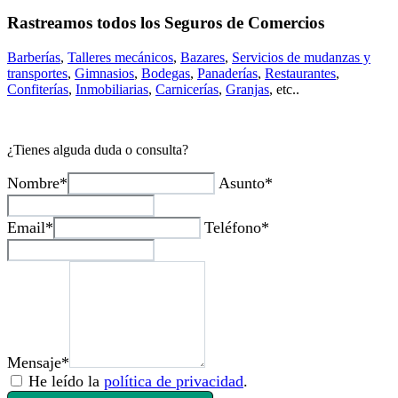
Rastreamos todos los Seguros de Comercios
Barberías
,
Talleres mecánicos
,
Bazares
,
Servicios de mudanzas y
transportes
,
Gimnasios
,
Bodegas
,
Panaderías
,
Restaurantes
,
Confiterías
,
Inmobiliarias
,
Carnicerías
,
Granjas
, etc..
¿Tienes alguda duda o consulta?
Nombre*
Asunto*
Email*
Teléfono*
Mensaje*
He leído la
política de privacidad
.