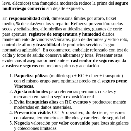
leve, eléctricos) una franquicia moderada reduce la prima del
seguro
multirriesgo comercio
sin dejarte expuesto.
En
responsabilidad civil
, dimensiona límites por aforo, ticket
medio, % de catas/eventos y reparto. Refuerza prevención: suelos
secos y señalizados, alfombrillas antideslizantes, guantes de corte
para apertura,
registros de temperatura y humedad
diarios,
mantenimiento de vinotecas/cámaras, plan de derrames y vidrio roto,
control de aforo y
trazabilidad
de productos servidos “según
normativa aplicable”. En ecommerce, embalaje reforzado con test de
caída y fotos de salida; conserva albaranes y lotes. Presentar estas
evidencias al asegurador mediante el
rastreador de seguros
ayuda
a
rastrear seguros
con mejores primas y aceptación.
Paquetiza pólizas
(multirriesgo + RC + ciber + transporte)
con el mismo grupo para optimizar precio en el
seguro pyme
Vinotecas
.
Ajusta sublímites
para referencias premium, cristales y
mercancía en tránsito según exposición real.
Evita franquicias altas
en
RC eventos
y productos; mantén
moderadas en daños materiales.
Prevención visible
: CCTV operativo, doble cierre, sensores
con alarma, termómetros calibrados y cartelería de seguridad.
Negocia
valoración por
valor convenido
para lotes singulares
y colecciones limitadas.