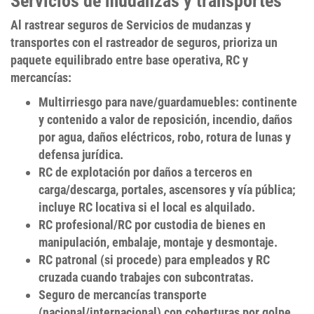
Servicios de mudanzas y transportes
Al
rastrear seguros de Servicios de mudanzas y
transportes
con el
rastreador de seguros
, prioriza un
paquete equilibrado entre base operativa, RC y
mercancías:
Multirriesgo para nave/guardamuebles
:
continente
y contenido
a valor de reposición, incendio,
daños
por agua
,
daños eléctricos
,
robo
,
rotura de lunas
y
defensa jurídica
.
RC de explotación
por daños a terceros en
carga/descarga, portales, ascensores y vía pública;
incluye
RC locativa
si el local es alquilado.
RC profesional
/
RC por custodia de bienes
en
manipulación, embalaje, montaje y desmontaje.
RC patronal
(si procede) para empleados y
RC
cruzada
cuando trabajes con subcontratas.
Seguro de mercancías transporte
(nacional/internacional) con coberturas por
golpe,