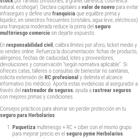
stock
por familias (infusiones, a granel, dietética, cosmética
natural, ecohogar). Declara capitales a
valor de nuevo
para evitar
infraseguro y define una
franquicia
que equilibre prima y
liquidez; en siniestros frecuentes (cristales, agua leve, eléctricos)
una franquicia moderada reduce la prima del
seguro
multirriesgo comercio
sin dejarte expuesto.
En
responsabilidad civil
, calibra límites por aforo, ticket medio y
si vendes online. Refuerza la documentación: fichas de producto,
alérgenos, fechas de caducidad, lotes y proveedores,
devoluciones y conservación “según normativa aplicable”. Si
ofreces catas, talleres o consultas de bienestar no sanitarias,
solicita extensión de
RC profesional
y delimita el alcance
informativo (no médico). Aporta estas evidencias al asegurador a
través del
rastreador de seguros
; ayuda a
rastrear seguros
con mejores primas y condiciones.
Consejos prácticos para ahorrar sin perder protección en tu
seguro para Herbolarios
:
Paquetiza
multirriesgo + RC + ciber con el mismo grupo
para mejorar precio en el
seguro pyme Herbolarios
.