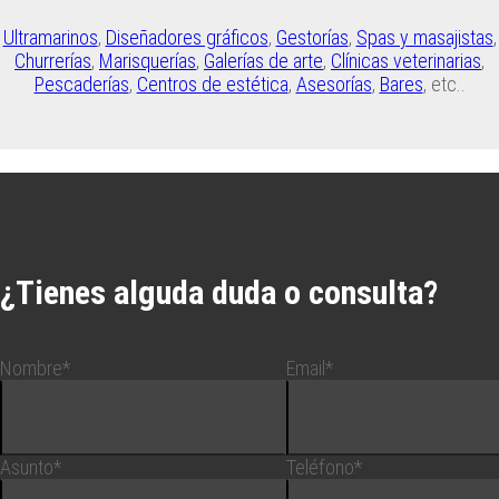
Ultramarinos
,
Diseñadores gráficos
,
Gestorías
,
Spas y masajistas
,
Churrerías
,
Marisquerías
,
Galerías de arte
,
Clínicas veterinarias
,
Pescaderías
,
Centros de estética
,
Asesorías
,
Bares
, etc..
¿Tienes alguda duda o consulta?
Nombre*
Email*
Asunto*
Teléfono*