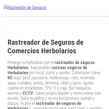
Rastreador de Seguros de
Comercios Herbolarios
Protege tu herbolario con el
rastreador de seguros
Herbolarios
. Aquí podrás
rastrear seguros de
Herbolarios
por local, stock y ventas. Coberturas clave:
RC
expl./prof./producto, multirriesgo, robo, incendio,
agua, cristales, avería, defensa, ciber y lucro. Ajusta
capital en estanterías, TPV, TI y caja; fija franquicia,
alarma y
CCTV
. Cubre propio/alquiler y venta online con
envíos. Sube tu póliza y revisa exclusiones, sumas y
plazos. Activa el
rastreador de seguros de
Herbolarios
y consigue precio real, trato claro y gestión