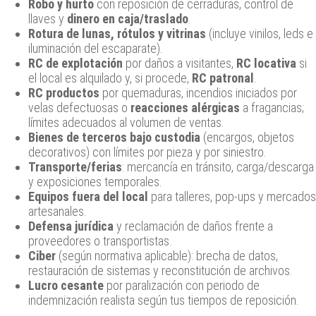
Robo y hurto
con reposición de cerraduras, control de
llaves y
dinero en caja/traslado
.
Rotura de lunas, rótulos y vitrinas
(incluye vinilos, leds e
iluminación del escaparate).
RC de explotación
por daños a visitantes,
RC locativa
si
el local es alquilado y, si procede,
RC patronal
.
RC productos
por quemaduras, incendios iniciados por
velas defectuosas o
reacciones alérgicas
a fragancias;
límites adecuados al volumen de ventas.
Bienes de terceros bajo custodia
(encargos, objetos
decorativos) con límites por pieza y por siniestro.
Transporte/ferias
: mercancía en tránsito, carga/descarga
y exposiciones temporales.
Equipos fuera del local
para talleres, pop‑ups y mercados
artesanales.
Defensa jurídica
y reclamación de daños frente a
proveedores o transportistas.
Ciber
(según normativa aplicable): brecha de datos,
restauración de sistemas y reconstitución de archivos.
Lucro cesante
por paralización con periodo de
indemnización realista según tus tiempos de reposición.