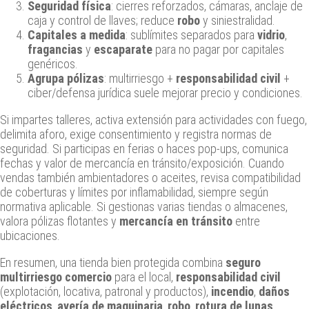
Seguridad física
: cierres reforzados, cámaras, anclaje de
caja y control de llaves; reduce
robo
y siniestralidad.
Capitales a medida
: sublímites separados para
vidrio
,
fragancias
y
escaparate
para no pagar por capitales
genéricos.
Agrupa pólizas
: multirriesgo +
responsabilidad civil
+
ciber/defensa jurídica suele mejorar precio y condiciones.
Si impartes talleres, activa extensión para actividades con fuego,
delimita aforo, exige consentimiento y registra normas de
seguridad. Si participas en ferias o haces pop‑ups, comunica
fechas y valor de mercancía en tránsito/exposición. Cuando
vendas también ambientadores o aceites, revisa compatibilidad
de coberturas y límites por inflamabilidad, siempre según
normativa aplicable. Si gestionas varias tiendas o almacenes,
valora pólizas flotantes y
mercancía en tránsito
entre
ubicaciones.
En resumen, una tienda bien protegida combina
seguro
multirriesgo comercio
para el local,
responsabilidad civil
(explotación, locativa, patronal y productos),
incendio
,
daños
eléctricos
,
avería de maquinaria
,
robo
,
rotura de lunas
,