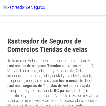
Rastreador de Seguros de
Comercios Tiendas de velas
Tu tienda de velas necesita un seguro claro. Con el
rastreador de seguros Tiendas de velas
eliges RC,
MR y DJ para local, obrador y escaparate. Cubre
incendio, humo, agua, robo, cristal y av. eléct.; stock,
fragancias, mechas y cera; con
lucro cesante
. Puedes
rastrear seguros de Tiendas de velas
por capital,
franq., pago y extras. Añade
RC patronal
, ciber, rotura
de rótulos y daños por calor. Ajusta límites por m², aforo
y zona; incluye llaves y defensa. Proceso claro, soporte
ES. Póliza útil, sin letra peq., para barrio o centro.