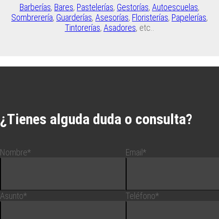
Barberías
,
Bares
,
Pastelerías
,
Gestorías
,
Autoescuelas
,
Sombrerería
,
Guarderías
,
Asesorías
,
Floristerías
,
Papelerías
,
Tintorerías
,
Asadores
, etc..
¿Tienes alguda duda o consulta?
Nombre*
Email*
Asunto*
Teléfono*