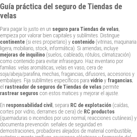
Guía práctica del seguro de Tiendas de
velas
Para pagar lo justo en un
seguro para Tiendas de velas
,
empieza por valorar bien capitales y sublímites. Distingue
continente
(si eres propietario) y
contenido
(vitrinas, maquinaria
ligera, mobiliario, stock, informática). Si arriendas, incluye
mejoras de inquilino
(suelos, cableado, rótulos, climatización)
como contenido para evitar infraseguro. Haz inventario por
familias: velas aromáticas, velas en vaso, cera de
soja/abeja/parafina, mechas, fragancias, difusores, accesorios y
embalajes. Fija sublímites específicos para
vidrio
y
fragancias
;
el
rastreador de seguros de Tiendas de velas
permite
rastrear seguros
con estos matices y mejorar el ajuste.
En
responsabilidad civil
, separa
RC de explotación
(caídas,
cortes por vidrio, derrames de cera) de
RC productos
(quemaduras o incendios por uso normal, reacciones cutáneas) y
documenta prevención: señales de seguridad en
demostraciones, probadores alejados de material combustible,