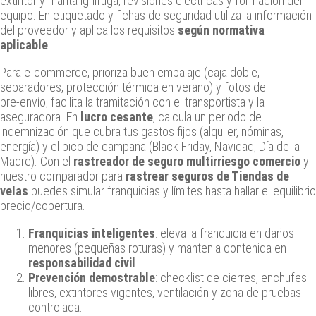
extintor y manta ignífuga, revisiones eléctricas y formación del
equipo. En etiquetado y fichas de seguridad utiliza la información
del proveedor y aplica los requisitos
según normativa
aplicable
.
Para e‑commerce, prioriza buen embalaje (caja doble,
separadores, protección térmica en verano) y fotos de
pre‑envío; facilita la tramitación con el transportista y la
aseguradora. En
lucro cesante
, calcula un periodo de
indemnización que cubra tus gastos fijos (alquiler, nóminas,
energía) y el pico de campaña (Black Friday, Navidad, Día de la
Madre). Con el
rastreador de seguro multirriesgo comercio
y
nuestro comparador para
rastrear seguros de Tiendas de
velas
puedes simular franquicias y límites hasta hallar el equilibrio
precio/cobertura.
Franquicias inteligentes
: eleva la franquicia en daños
menores (pequeñas roturas) y mantenla contenida en
responsabilidad civil
.
Prevención demostrable
: checklist de cierres, enchufes
libres, extintores vigentes, ventilación y zona de pruebas
controlada.