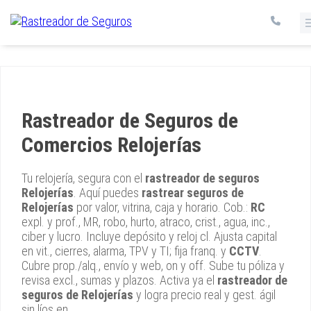
Rastreador de Seguros de
Comercios Relojerías
Tu relojería, segura con el
rastreador de seguros
Relojerías
. Aquí puedes
rastrear seguros de
Relojerías
por valor, vitrina, caja y horario. Cob.:
RC
expl. y prof., MR, robo, hurto, atraco, crist., agua, inc.,
ciber y lucro. Incluye depósito y reloj cl. Ajusta capital
en vit., cierres, alarma, TPV y TI; fija franq. y
CCTV
.
Cubre prop./alq., envío y web, on y off. Sube tu póliza y
revisa excl., sumas y plazos. Activa ya el
rastreador de
seguros de Relojerías
y logra precio real y gest. ágil
sin líos en