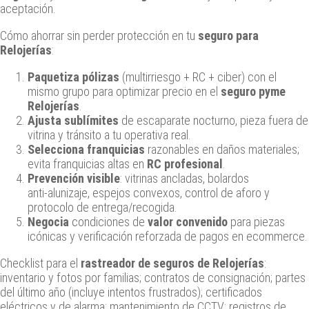
aceptación.
Cómo ahorrar sin perder protección en tu
seguro para
Relojerías
:
Paquetiza pólizas
(multirriesgo + RC + ciber) con el
mismo grupo para optimizar precio en el
seguro pyme
Relojerías
.
Ajusta sublímites
de escaparate nocturno, pieza fuera de
vitrina y tránsito a tu operativa real.
Selecciona franquicias
razonables en daños materiales;
evita franquicias altas en
RC profesional
.
Prevención visible
: vitrinas ancladas, bolardos
anti‑alunizaje, espejos convexos, control de aforo y
protocolo de entrega/recogida.
Negocia
condiciones de
valor convenido
para piezas
icónicas y verificación reforzada de pagos en ecommerce.
Checklist para el
rastreador de seguros de Relojerías
:
inventario y fotos por familias; contratos de consignación; partes
del último año (incluye intentos frustrados); certificados
eléctricos y de alarma; mantenimiento de CCTV; registros de