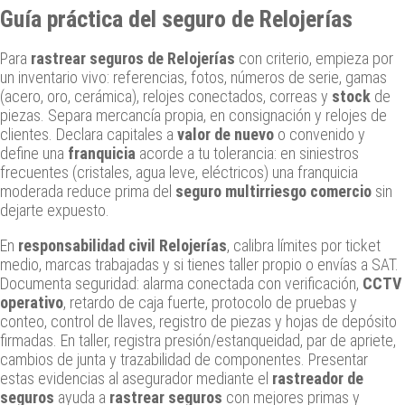
Guía práctica del seguro de Relojerías
Para
rastrear seguros de Relojerías
con criterio, empieza por
un inventario vivo: referencias, fotos, números de serie, gamas
(acero, oro, cerámica), relojes conectados, correas y
stock
de
piezas. Separa mercancía propia, en consignación y relojes de
clientes. Declara capitales a
valor de nuevo
o convenido y
define una
franquicia
acorde a tu tolerancia: en siniestros
frecuentes (cristales, agua leve, eléctricos) una franquicia
moderada reduce prima del
seguro multirriesgo comercio
sin
dejarte expuesto.
En
responsabilidad civil Relojerías
, calibra límites por ticket
medio, marcas trabajadas y si tienes taller propio o envías a SAT.
Documenta seguridad: alarma conectada con verificación,
CCTV
operativo
, retardo de caja fuerte, protocolo de pruebas y
conteo, control de llaves, registro de piezas y hojas de depósito
firmadas. En taller, registra presión/estanqueidad, par de apriete,
cambios de junta y trazabilidad de componentes. Presentar
estas evidencias al asegurador mediante el
rastreador de
seguros
ayuda a
rastrear seguros
con mejores primas y