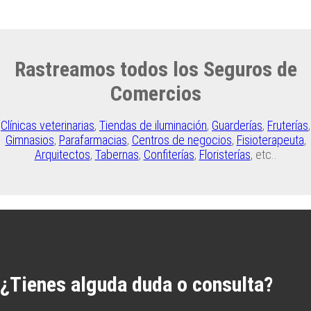
Rastreamos todos los Seguros de
Comercios
Clínicas veterinarias
,
Tiendas de iluminación
,
Guarderías
,
Fruterías
,
Gimnasios
,
Parafarmacias
,
Centros de negocios
,
Fisioterapeuta
,
Arquitectos
,
Tabernas
,
Confiterías
,
Floristerías
, etc..
¿Tienes alguda duda o consulta?