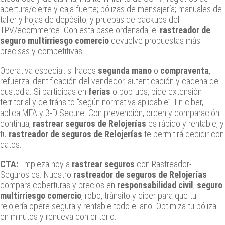
apertura/cierre y caja fuerte; pólizas de mensajería; manuales de
taller y hojas de depósito; y pruebas de backups del
TPV/ecommerce. Con esta base ordenada, el
rastreador de
seguro multirriesgo comercio
devuelve propuestas más
precisas y competitivas.
Operativa especial: si haces
segunda mano
o
compraventa
,
refuerza identificación del vendedor, autenticación y cadena de
custodia. Si participas en
ferias
o pop‑ups, pide extensión
territorial y de tránsito “según normativa aplicable”. En ciber,
aplica MFA y 3‑D Secure. Con prevención, orden y comparación
continua,
rastrear seguros de Relojerías
es rápido y rentable, y
tu
rastreador de seguros de Relojerías
te permitirá decidir con
datos.
CTA:
Empieza hoy a
rastrear seguros
con Rastreador-
Seguros.es. Nuestro
rastreador de seguros de Relojerías
compara coberturas y precios en
responsabilidad civil
,
seguro
multirriesgo comercio
, robo, tránsito y ciber para que tu
relojería opere segura y rentable todo el año. Optimiza tu póliza
en minutos y renueva con criterio.