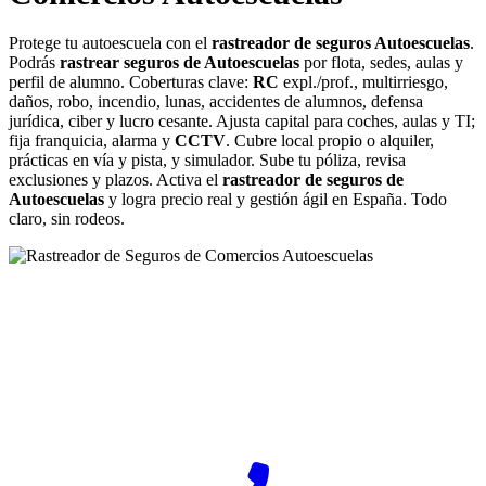
Protege tu autoescuela con el
rastreador de seguros Autoescuelas
.
Podrás
rastrear seguros de Autoescuelas
por flota, sedes, aulas y
perfil de alumno. Coberturas clave:
RC
expl./prof., multirriesgo,
daños, robo, incendio, lunas, accidentes de alumnos, defensa
jurídica, ciber y lucro cesante. Ajusta capital para coches, aulas y TI;
fija franquicia, alarma y
CCTV
. Cubre local propio o alquiler,
prácticas en vía y pista, y simulador. Sube tu póliza, revisa
exclusiones y plazos. Activa el
rastreador de seguros de
Autoescuelas
y logra precio real y gestión ágil en España. Todo
claro, sin rodeos.
¿Desea ponerse en contacto con Rastreador-Seguros?