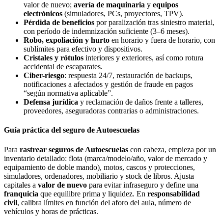
valor de nuevo;
avería de maquinaria
y
equipos
electrónicos
(simuladores, PCs, proyectores, TPV).
Pérdida de beneficios
por paralización tras siniestro material,
con período de indemnización suficiente (3–6 meses).
Robo, expoliación y hurto
en horario y fuera de horario, con
sublímites para efectivo y dispositivos.
Cristales y rótulos
interiores y exteriores, así como rotura
accidental de escaparates.
Ciber-riesgo
: respuesta 24/7, restauración de backups,
notificaciones a afectados y gestión de fraude en pagos
“según normativa aplicable”.
Defensa jurídica
y reclamación de daños frente a talleres,
proveedores, aseguradoras contrarias o administraciones.
Guía práctica del seguro de Autoescuelas
Para
rastrear seguros de Autoescuelas
con cabeza, empieza por un
inventario detallado: flota (marca/modelo/año, valor de mercado y
equipamiento de doble mando), motos, cascos y protecciones,
simuladores, ordenadores, mobiliario y stock de libros. Ajusta
capitales a
valor de nuevo
para evitar infraseguro y define una
franquicia
que equilibre prima y liquidez. En
responsabilidad
civil
, calibra límites en función del aforo del aula, número de
vehículos y horas de prácticas.