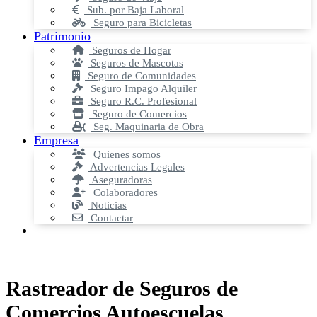
Sub. por Baja Laboral
Seguro para Bicicletas
Patrimonio
Seguros de Hogar
Seguros de Mascotas
Seguro de Comunidades
Seguro Impago Alquiler
Seguro R.C. Profesional
Seguro de Comercios
Seg. Maquinaria de Obra
Empresa
Quienes somos
Advertencias Legales
Aseguradoras
Colaboradores
Noticias
Contactar
Rastreador de Seguros de
Comercios Autoescuelas