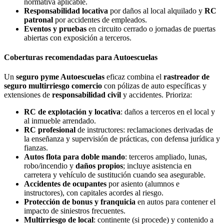
normativa aplicable.
Responsabilidad locativa
por daños al local alquilado y
RC
patronal
por accidentes de empleados.
Eventos y pruebas
en circuito cerrado o jornadas de puertas
abiertas con exposición a terceros.
Coberturas recomendadas para Autoescuelas
Un
seguro pyme Autoescuelas
eficaz combina el
rastreador de
seguro multirriesgo comercio
con pólizas de auto específicas y
extensiones de
responsabilidad civil
y accidentes. Prioriza:
RC de explotación y locativa
: daños a terceros en el local y
al inmueble arrendado.
RC profesional
de instructores: reclamaciones derivadas de
la enseñanza y supervisión de prácticas, con defensa jurídica y
fianzas.
Autos flota para doble mando
: terceros ampliado, lunas,
robo/incendio y
daños propios
; incluye asistencia en
carretera y vehículo de sustitución cuando sea asegurable.
Accidentes de ocupantes
por asiento (alumnos e
instructores), con capitales acordes al riesgo.
Protección de bonus y franquicia
en autos para contener el
impacto de siniestros frecuentes.
Multirriesgo de local
: continente (si procede) y contenido a