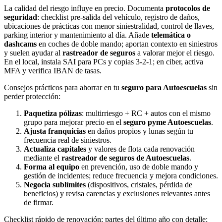
La calidad del riesgo influye en precio. Documenta
protocolos de
seguridad
: checklist pre-salida del vehículo, registro de daños,
ubicaciones de prácticas con menor siniestralidad, control de llaves,
parking interior y mantenimiento al día. Añade
telemática o
dashcams
en coches de doble mando; aportan contexto en siniestros
y suelen ayudar al
rastreador de seguros
a valorar mejor el riesgo.
En el local, instala SAI para PCs y copias 3-2-1; en ciber, activa
MFA y verifica IBAN de tasas.
Consejos prácticos para ahorrar en tu
seguro para Autoescuelas
sin
perder protección:
Paquetiza pólizas
: multirriesgo + RC + autos con el mismo
grupo para mejorar precio en el
seguro pyme Autoescuelas
.
Ajusta franquicias
en daños propios y lunas según tu
frecuencia real de siniestros.
Actualiza capitales
y valores de flota cada renovación
mediante el
rastreador de seguros de Autoescuelas
.
Forma al equipo
en prevención, uso de doble mando y
gestión de incidentes; reduce frecuencia y mejora condiciones.
Negocia sublímites
(dispositivos, cristales, pérdida de
beneficios) y revisa carencias y exclusiones relevantes antes
de firmar.
Checklist rápido de renovación: partes del último año con detalle;