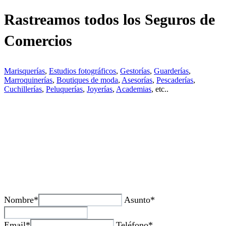
Rastreamos todos los Seguros de
Comercios
Marisquerías
,
Estudios fotográficos
,
Gestorías
,
Guarderías
,
Marroquinerías
,
Boutiques de moda
,
Asesorías
,
Pescaderías
,
Cuchillerías
,
Peluquerías
,
Joyerías
,
Academias
, etc..
¿Tienes alguda duda o consulta?
Nombre*
Asunto*
Email*
Teléfono*