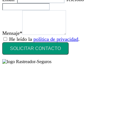
Mensaje*
He leído la
política de privacidad
.
SOLICITAR CONTACTO
Rastreador Seguros - Grupo Seguros Generales®
, es una marca
comercial registrada en la
Oficina Española de Patentes y Marcas
(
N0465668
) del
Grupo Seguros Generales
, uno de los principales
grupos de rastreo de seguros en España,
online desde 2008
.
RASTREADOR SEGUROS - GRUPO SEGUROS
GENERALES
HORARIO:
Lunes a viernes: 9:00 / 21:00
Sábados: 10:00 / 14:00