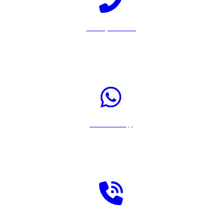
Llamar por Teléfono
Pulsa sobre el icono para llamar a Rastreador-Seguros al 917567108
Enviar WhatsApp
Pulsa sobre el icono para enviar un WhatsApp a Rastreador-Seguros
Solicitar llamada