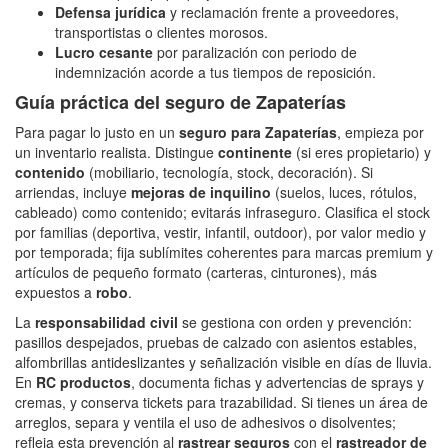
Defensa jurídica
y reclamación frente a proveedores,
transportistas o clientes morosos.
Lucro cesante
por paralización con periodo de
indemnización acorde a tus tiempos de reposición.
Guía práctica del seguro de Zapaterías
Para pagar lo justo en un
seguro para Zapaterías
, empieza por
un inventario realista. Distingue
continente
(si eres propietario) y
contenido
(mobiliario, tecnología, stock, decoración). Si
arriendas, incluye
mejoras de inquilino
(suelos, luces, rótulos,
cableado) como contenido; evitarás infraseguro. Clasifica el stock
por familias (deportiva, vestir, infantil, outdoor), por valor medio y
por temporada; fija sublímites coherentes para marcas premium y
artículos de pequeño formato (carteras, cinturones), más
expuestos a
robo
.
La
responsabilidad civil
se gestiona con orden y prevención:
pasillos despejados, pruebas de calzado con asientos estables,
alfombrillas antideslizantes y señalización visible en días de lluvia.
En
RC productos
, documenta fichas y advertencias de sprays y
cremas, y conserva tickets para trazabilidad. Si tienes un área de
arreglos, separa y ventila el uso de adhesivos o disolventes;
refleja esta prevención al
rastrear seguros
con el
rastreador de