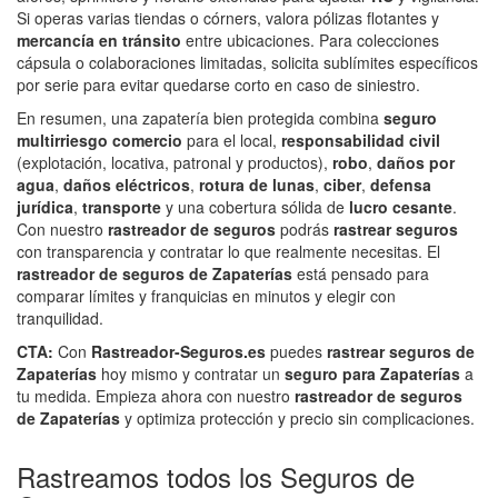
Si operas varias tiendas o córners, valora pólizas flotantes y
mercancía en tránsito
entre ubicaciones. Para colecciones
cápsula o colaboraciones limitadas, solicita sublímites específicos
por serie para evitar quedarse corto en caso de siniestro.
En resumen, una zapatería bien protegida combina
seguro
multirriesgo comercio
para el local,
responsabilidad civil
(explotación, locativa, patronal y productos),
robo
,
daños por
agua
,
daños eléctricos
,
rotura de lunas
,
ciber
,
defensa
jurídica
,
transporte
y una cobertura sólida de
lucro cesante
.
Con nuestro
rastreador de seguros
podrás
rastrear seguros
con transparencia y contratar lo que realmente necesitas. El
rastreador de seguros de Zapaterías
está pensado para
comparar límites y franquicias en minutos y elegir con
tranquilidad.
CTA:
Con
Rastreador-Seguros.es
puedes
rastrear seguros de
Zapaterías
hoy mismo y contratar un
seguro para Zapaterías
a
tu medida. Empieza ahora con nuestro
rastreador de seguros
de Zapaterías
y optimiza protección y precio sin complicaciones.
Rastreamos todos los Seguros de