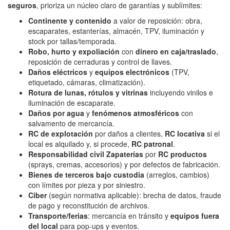
seguros
, prioriza un núcleo claro de garantías y sublímites:
Continente y contenido
a valor de reposición: obra,
escaparates, estanterías, almacén, TPV, iluminación y
stock por tallas/temporada.
Robo, hurto y expoliación
con
dinero en caja/traslado
,
reposición de cerraduras y control de llaves.
Daños eléctricos
y
equipos electrónicos
(TPV,
etiquetado, cámaras, climatización).
Rotura de lunas, rótulos y vitrinas
incluyendo vinilos e
iluminación de escaparate.
Daños por agua
y
fenómenos atmosféricos
con
salvamento de mercancía.
RC de explotación
por daños a clientes,
RC locativa
si el
local es alquilado y, si procede,
RC patronal
.
Responsabilidad civil Zapaterías
por
RC productos
(sprays, cremas, accesorios) y por defectos de fabricación.
Bienes de terceros bajo custodia
(arreglos, cambios)
con límites por pieza y por siniestro.
Ciber
(según normativa aplicable): brecha de datos, fraude
de pago y reconstitución de archivos.
Transporte/ferias
: mercancía en tránsito y
equipos fuera
del local
para pop‑ups y eventos.