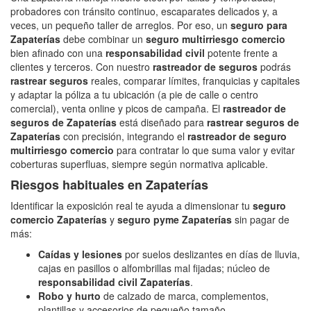
probadores con tránsito continuo, escaparates delicados y, a
veces, un pequeño taller de arreglos. Por eso, un
seguro para
Zapaterías
debe combinar un
seguro multirriesgo comercio
bien afinado con una
responsabilidad civil
potente frente a
clientes y terceros. Con nuestro
rastreador de seguros
podrás
rastrear seguros
reales, comparar límites, franquicias y capitales
y adaptar la póliza a tu ubicación (a pie de calle o centro
comercial), venta online y picos de campaña. El
rastreador de
seguros de Zapaterías
está diseñado para
rastrear seguros de
Zapaterías
con precisión, integrando el
rastreador de seguro
multirriesgo comercio
para contratar lo que suma valor y evitar
coberturas superfluas, siempre según normativa aplicable.
Riesgos habituales en Zapaterías
Identificar la exposición real te ayuda a dimensionar tu
seguro
comercio Zapaterías
y
seguro pyme Zapaterías
sin pagar de
más:
Caídas y lesiones
por suelos deslizantes en días de lluvia,
cajas en pasillos o alfombrillas mal fijadas; núcleo de
responsabilidad civil Zapaterías
.
Robo y hurto
de calzado de marca, complementos,
plantillas y accesorios de pequeño tamaño.