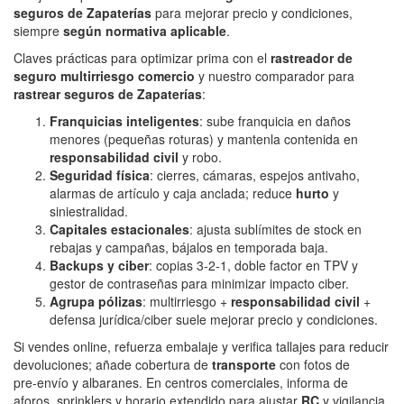
seguros de Zapaterías
para mejorar precio y condiciones,
siempre
según normativa aplicable
.
Claves prácticas para optimizar prima con el
rastreador de
seguro multirriesgo comercio
y nuestro comparador para
rastrear seguros de Zapaterías
:
Franquicias inteligentes
: sube franquicia en daños
menores (pequeñas roturas) y mantenla contenida en
responsabilidad civil
y robo.
Seguridad física
: cierres, cámaras, espejos antivaho,
alarmas de artículo y caja anclada; reduce
hurto
y
siniestralidad.
Capitales estacionales
: ajusta sublímites de stock en
rebajas y campañas, bájalos en temporada baja.
Backups y ciber
: copias 3‑2‑1, doble factor en TPV y
gestor de contraseñas para minimizar impacto ciber.
Agrupa pólizas
: multirriesgo +
responsabilidad civil
+
defensa jurídica/ciber suele mejorar precio y condiciones.
Si vendes online, refuerza embalaje y verifica tallajes para reducir
devoluciones; añade cobertura de
transporte
con fotos de
pre‑envío y albaranes. En centros comerciales, informa de
aforos, sprinklers y horario extendido para ajustar
RC
y vigilancia.