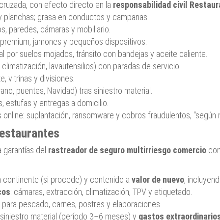
cruzada, con efecto directo en la
responsabilidad civil Restau
 y planchas; grasa en conductos y campanas.
s, paredes, cámaras y mobiliario.
 premium, jamones y pequeños dispositivos.
l por suelos mojados, tránsito con bandejas y aceite caliente.
climatización, lavautensilios) con paradas de servicio.
, vitrinas y divisiones.
o, puentes, Navidad) tras siniestro material.
as, estufas y entregas a domicilio.
online: suplantación, ransomware y cobros fraudulentos, “según n
estaurantes
 garantías del
rastreador de seguro multirriesgo comercio
con
 continente (si procede) y contenido a
valor de nuevo
, incluyend
cos
: cámaras, extracción, climatización, TPV y etiquetado.
para pescado, carnes, postres y elaboraciones.
 siniestro material (período 3–6 meses) y
gastos extraordinario