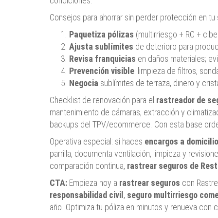
condiciones.
Consejos para ahorrar sin perder protección en tu
Paquetiza pólizas
(multirriesgo + RC + cibe
Ajusta sublímites
de deterioro para produ
Revisa franquicias
en daños materiales; evi
Prevención visible
: limpieza de filtros, so
Negocia
sublímites de terraza, dinero y cris
Checklist de renovación para el
rastreador de se
mantenimiento de cámaras, extracción y climatizac
backups del TPV/ecommerce. Con esta base ordena
Operativa especial: si haces
encargos a domicili
parrilla, documenta ventilación, limpieza y revisio
comparación continua,
rastrear seguros de Res
CTA:
Empieza hoy a
rastrear seguros
con Rastre
responsabilidad civil
,
seguro multirriesgo come
año. Optimiza tu póliza en minutos y renueva con cr