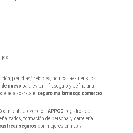
agos.
ión, planchas/freidoras, hornos, lavautensilios,
r de nuevo
para evitar infraseguro y define una
moderada abarata el
seguro multirriesgo comercio
y). Documenta prevención:
APPCC
, registros de
eñalizados, formación de personal y cartelería
rastrear seguros
con mejores primas y