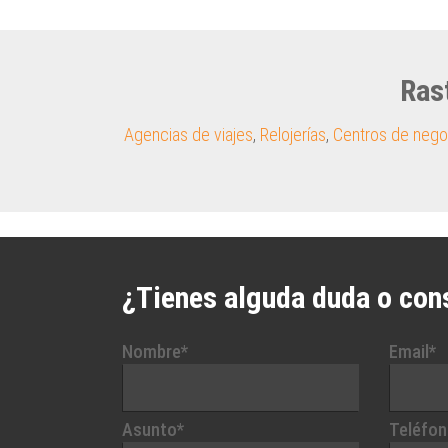
Ras
Agencias de viajes
,
Relojerías
,
Centros de nego
¿Tienes alguda duda o con
Nombre*
Email*
Asunto*
Teléfon