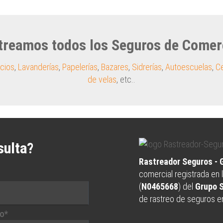
treamos todos los Seguros de Comer
cios
,
Lavanderías
,
Papelerías
,
Bazares
,
Sidrerías
,
Autoescuelas
,
Ce
de velas
, etc..
sulta?
Rastreador Seguros -
comercial registrada en 
(
N0465668
) del
Grupo 
de rastreo de seguros e
o*