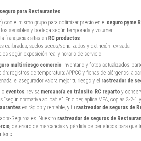
seguro para Restaurantes
:
r) con el mismo grupo para optimizar precio en el
seguro pyme R
ctos sensibles y bodega según temporada y volumen.
ta franquicias altas en
RC productos
.
ndas calibradas, suelos secos/señalizados y extinción revisada.
tales según exposición real y horario de servicio.
guro multirriesgo comercio
: inventario y fotos actualizados; par
ión; registros de temperatura; APPCC y fichas de alérgenos; alba
da, el asegurador valora mejor tu riesgo y el
rastreador de se
o
o
eventos
, revisa
mercancía en tránsito
,
RC reparto
y conserv
nes “según normativa aplicable”. En ciber, aplica MFA, copias 3‑2‑1
taurantes
es rápido y rentable, y tu
rastreador de seguros de R
ador-Seguros.es. Nuestro
rastreador de seguros de Restaura
rcio
, deterioro de mercancías y pérdida de beneficios para que t
iterio.