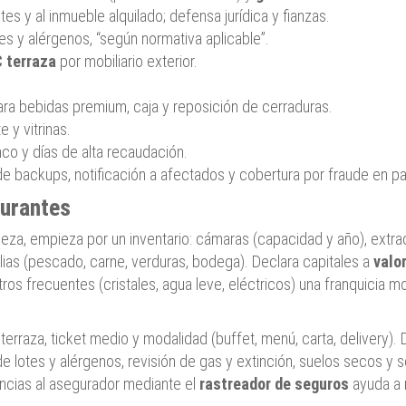
ntes y al inmueble alquilado; defensa jurídica y fianzas.
es y alérgenos, “según normativa aplicable”.
 terraza
por mobiliario exterior.
ra bebidas premium, caja y reposición de cerraduras.
 y vitrinas.
nco y días de alta recaudación.
 de backups, notificación a afectados y cobertura por fraude en p
aurantes
za, empieza por un inventario: cámaras (capacidad y año), extracc
ias (pescado, carne, verduras, bodega). Declara capitales a
valo
stros frecuentes (cristales, agua leve, eléctricos) una franquicia 
o, terraza, ticket medio y modalidad (buffet, menú, carta, deliver
e lotes y alérgenos, revisión de gas y extinción, suelos secos y s
encias al asegurador mediante el
rastreador de seguros
ayuda a