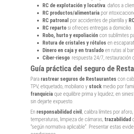
RC de explotación y locativa
: daños a clie
RC productos/alimentaria
por intoxicacion
RC patronal
por accidentes de plantilla y
RC
RC reparto
si ofreces entregas a domicilio.
Robo, hurto y expoliación
con sublímites pa
Rotura de cristales y rótulos
en escaparate
Dinero en caja y en traslado
en rutas al ba
Ciber-riesgo
: respuesta 24/7, restauración
Guía práctica del seguro de Rest
Para
rastrear seguros de Restaurantes
con cabe
TPV, etiquetado, mobiliario y
stock
medio por famil
franquicia
que equilibre prima y liquidez; en sinie
sin dejarte expuesto.
En
responsabilidad civil
, calibra límites por afor
temperaturas, limpieza de cámaras,
trazabilidad
d
“según normativa aplicable”. Presentar estas evid