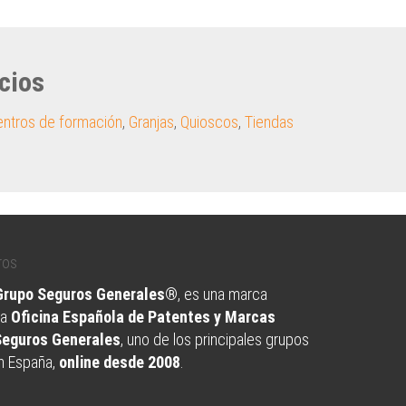
cios
ntros de formación
,
Granjas
,
Quioscos
,
Tiendas
 Grupo Seguros Generales®
, es una marca
la
Oficina Española de Patentes y Marcas
Seguros Generales
, uno de los principales grupos
n España,
online desde 2008
.