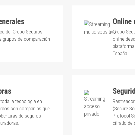
enerales
Online
ca del Grupo Seguros
Grupo Segu
les grupos de comparación
online desd
plataforma
España.
oras
Seguri
toda la tecnologia en
Rastreador
erdos con compañías que
(Secure So
coberturas de seguros
Protocol Se
uradoras.
cifrado de 