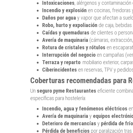
Intoxicaciones
, alérgenos y contaminación 
Incendio y explosión
en cocinas, freidoras
Daños por agua
y vapor que afectan a suelo
Robo, hurto y expoliación
de caja, bebidas
Caídas y quemaduras
de clientes o persona
Avería de maquinaria
(cámaras, extracción, 
Rotura de cristales y rótulos
en escaparate
Interrupción del negocio
en campañas (veran
Terraza y reparto
: mobiliario exterior, carp
Ciberincidentes
en reservas, TPV y pedidos 
Coberturas recomendadas para R
Un
seguro pyme Restaurantes
eficiente combina
específicas para hostelería:
Incendio, agua y fenómenos eléctricos
en
Avería de maquinaria
y
equipos electróni
Deterioro de mercancías
y
pérdida de frío
Pérdida de beneficios
por paralización tras