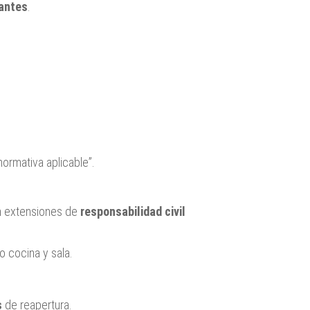
rantes
.
ormativa aplicable”.
 extensiones de
responsabilidad civil
o cocina y sala.
s
de reapertura.