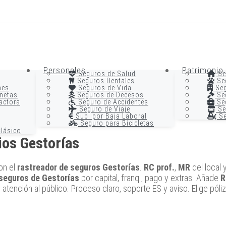
Personales
Patrimonio
Seguros de Salud
Se
Seguros Dentales
Se
nes
Seguros de Vida
Seg
netas
Seguros de Decesos
Seg
actora
Seguro de Accidentes
Seg
Seguro de Viaje
Se
Sub. por Baja Laboral
Se
Seguro para Bicicletas
lásico
ios Gestorías
on el
rastreador de seguros Gestorías
.
RC prof.
,
MR
del local 
 seguros de Gestorías
por capital, franq., pago y extras. Añade
R
tención al público. Proceso claro, soporte ES y aviso. Elige póliza ú