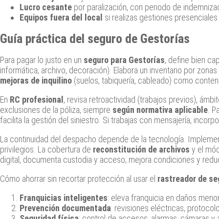
Lucro cesante
por paralización, con periodo de indemnizaci
Equipos fuera del local
si realizas gestiones presenciales 
Guía práctica del seguro de Gestorías
Para pagar lo justo en un
seguro para Gestorías
, define bien ca
informática, archivo, decoración). Elabora un inventario por zonas (
mejoras de inquilino
(suelos, tabiquería, cableado) como conteni
En
RC profesional
, revisa retroactividad (trabajos previos), ámbit
exclusiones de la póliza, siempre
según normativa aplicable
. P
facilita la gestión del siniestro. Si trabajas con mensajería, incorp
La continuidad del despacho depende de la tecnología. Implementa 
privilegios. La cobertura de
reconstitución de archivos
y el mó
digital, documenta custodia y acceso; mejora condiciones y redu
Cómo ahorrar sin recortar protección al usar el
rastreador de se
Franquicias inteligentes
: eleva franquicia en daños men
Prevención documentada
: revisiones eléctricas, protocol
Seguridad física
: control de accesos, alarmas, cámaras y 