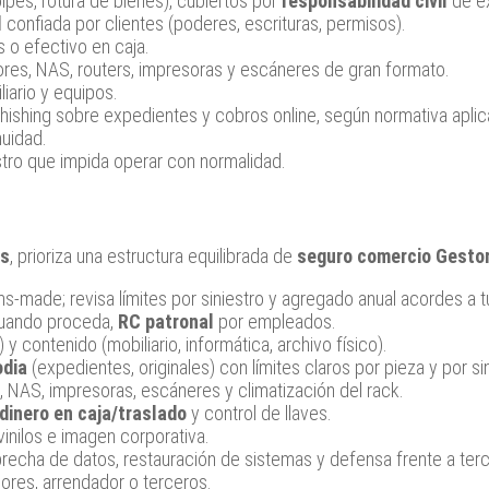
lpes, rotura de bienes), cubiertos por
responsabilidad civil
de ex
l
confiada por clientes (poderes, escrituras, permisos).
es o efectivo en caja.
res, NAS, routers, impresoras y escáneres de gran formato.
iario y equipos.
ishing sobre expedientes y cobros online, según normativa aplic
uidad.
stro que impida operar con normalidad.
os
, prioriza una estructura equilibrada de
seguro comercio Gesto
s‑made; revisa límites por siniestro y agregado anual acordes a tu
, cuando proceda,
RC patronal
por empleados.
) y contenido (mobiliario, informática, archivo físico).
odia
(expedientes, originales) con límites claros por pieza y por sin
, NAS, impresoras, escáneres y climatización del rack.
dinero en caja/traslado
y control de llaves.
inilos e imagen corporativa.
brecha de datos, restauración de sistemas y defensa frente a ter
ores, arrendador o terceros.