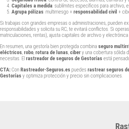
Capitales a medida
: sublímites específicos para archivo, 
Agrupa pólizas
: multirriesgo +
responsabilidad civil
+ cib
Si trabajas con grandes empresas o administraciones, pueden exig
responsabilidades y solicita su RC; te evitará conflictos. Si oper
matriculaciones, rentas), ajusta capitales de archivo y electróni
En resumen, una gestoría bien protegida combina
seguro multir
eléctricos
,
robo
,
rotura de lunas
,
ciber
y una cobertura sólida 
necesitas. El
rastreador de seguros de Gestorías
está pensado 
CTA:
Con
Rastreador-Seguros.es
puedes
rastrear seguros d
Gestorías
y optimiza protección y precio sin complicaciones.
Ras