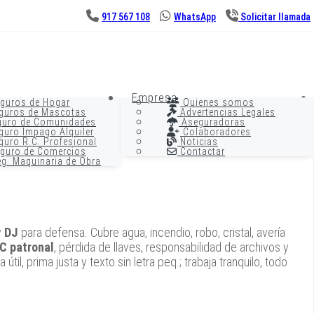
917 567 108
WhatsApp
Solicitar llamada
Empresa
guros de Hogar
Quienes somos
guros de Mascotas
Advertencias Legales
uro de Comunidades
Aseguradoras
uro Impago Alquiler
Colaboradores
uro R.C. Profesional
Noticias
guro de Comercios
Contactar
g. Maquinaria de Obra
y
DJ
para defensa. Cubre agua, incendio, robo, cristal, avería
C patronal
, pérdida de llaves, responsabilidad de archivos y
til, prima justa y texto sin letra peq.; trabaja tranquilo, todo