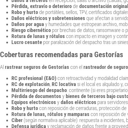
Daños a terceros
en recepción, salas o archivo (caídas, go
Pérdida, extravío o deterioro
de
documentación origina
Robo y hurto
de portátiles, sellos, TPV, certificados digital
Daños eléctricos y sobretensiones
que afectan a servido
Daños por agua
y humedades que estropean archivo, mobil
Riesgo cibernético
por brechas de datos, ransomware o ph
Rotura de lunas y rótulos
con impacto en imagen y contin
Lucro cesante
por paralización del despacho tras un sinie
Coberturas recomendadas para Gestorías
Al
rastrear seguros de Gestorías
con el
rastreador de segur
RC profesional (E&O)
con retroactividad y modalidad claim
RC de explotación
,
RC locativa
si el local es alquilado y
Multirriesgo del despacho
: continente (si eres propietario
Pérdida de documentos
y
bienes de terceros bajo cust
Equipos electrónicos
y
daños eléctricos
para servidores
Robo y hurto
con reposición de cerraduras, protección de
Rotura de lunas, rótulos y mamparas
con reposición de v
Ciber
(según normativa aplicable): respuesta a incidentes, 
Defensa jurídica
y reclamación de daños frente a proveed