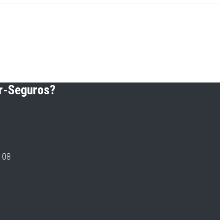
or-Seguros?
7108