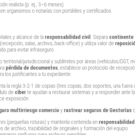
ón realista (p. ej., 3–6 meses).
en organismos o notarías con portátiles y certificados.
pitales y alcance de la
responsabilidad civil
. Separa
continente
recepción, salas, archivo, back‑office) y utiliza valor de
reposici
do para evitar infraseguro.
o territorial/jurisdiccional y sublímites por áreas (vehículos/DGT, m
ara
pérdida de documentos
, establece un protocolo de recepción
ora los justificantes a tu expediente.
la regla 3‑2‑1 de copias (tres copias, dos soportes, una fuera de
dulo de
ciber
te ayudan a restaurar sistemas y a responder ante bre
ce exposición.
guro multirriesgo comercio
y
rastrear seguros de Gestorías
c
ores (pequeñas roturas) y mantenla contenida en
responsabilidad 
os de archivo, trazabilidad de originales y formación del equipo.
armarios ignífugos para archivos sensibles.