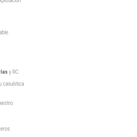
plotación.
able.
rías
y RC:
 casuística.
iestro.
ceros.