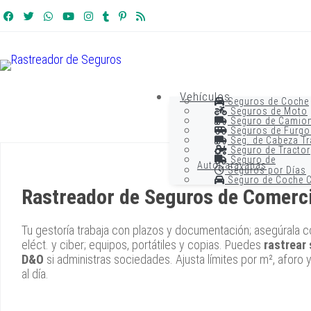
Vehículos
Seguros de Coche
Seguros de Moto
Seguro de Camio
Seguros de Furgo
Seg. de Cabeza Tr
Seguro de Tractor
Seguro de
AutoCaravanas
Seguros por Días
Seguro de Coche C
Rastreador de Seguros de Comerc
Tu gestoría trabaja con plazos y documentación; asegúrala c
eléct. y ciber; equipos, portátiles y copias. Puedes
rastrear
D&O
si administras sociedades. Ajusta límites por m², aforo y a
al día.