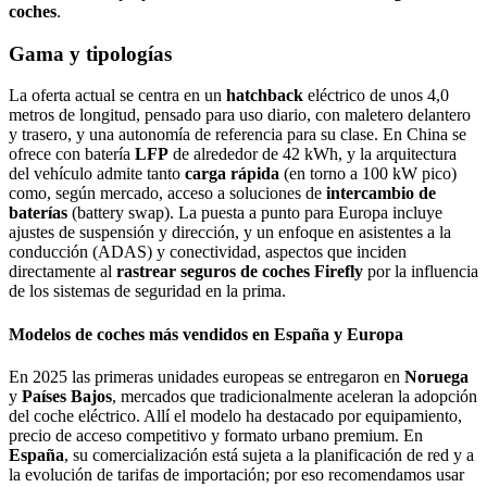
coches
.
Gama y tipologías
La oferta actual se centra en un
hatchback
eléctrico de unos 4,0
metros de longitud, pensado para uso diario, con maletero delantero
y trasero, y una autonomía de referencia para su clase. En China se
ofrece con batería
LFP
de alrededor de 42 kWh, y la arquitectura
del vehículo admite tanto
carga rápida
(en torno a 100 kW pico)
como, según mercado, acceso a soluciones de
intercambio de
baterías
(battery swap). La puesta a punto para Europa incluye
ajustes de suspensión y dirección, y un enfoque en asistentes a la
conducción (ADAS) y conectividad, aspectos que inciden
directamente al
rastrear seguros de coches Firefly
por la influencia
de los sistemas de seguridad en la prima.
Modelos de coches más vendidos en España y Europa
En 2025 las primeras unidades europeas se entregaron en
Noruega
y
Países Bajos
, mercados que tradicionalmente aceleran la adopción
del coche eléctrico. Allí el modelo ha destacado por equipamiento,
precio de acceso competitivo y formato urbano premium. En
España
, su comercialización está sujeta a la planificación de red y a
la evolución de tarifas de importación; por eso recomendamos usar