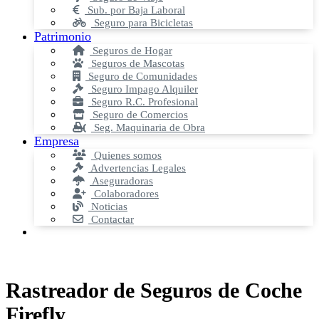
Sub. por Baja Laboral
Seguro para Bicicletas
Patrimonio
Seguros de Hogar
Seguros de Mascotas
Seguro de Comunidades
Seguro Impago Alquiler
Seguro R.C. Profesional
Seguro de Comercios
Seg. Maquinaria de Obra
Empresa
Quienes somos
Advertencias Legales
Aseguradoras
Colaboradores
Noticias
Contactar
Rastreador de Seguros de Coche
Firefly