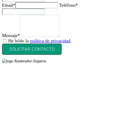
Email*
Teléfono*
Mensaje*
He leído la
política de privacidad
.
SOLICITAR CONTACTO
Rastreador Seguros - Grupo Seguros Generales®
, es una marca
comercial registrada en la
Oficina Española de Patentes y Marcas
(
N0465668
) del
Grupo Seguros Generales
, uno de los principales
grupos de rastreo de seguros en España,
online desde 2008
.
RASTREADOR SEGUROS - GRUPO SEGUROS
GENERALES
HORARIO:
Lunes a viernes: 9:00 / 21:00