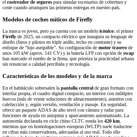
el
rastreador de seguros
para simular escenarios de cobertura y
coste cuando arranquen las primeras entregas en nuestro país.
Modelos de coches míticos de Firefly
La marca es joven, pero ya cuenta con un modelo
icónico
: el primer
Firefly
de 2025, un compacto eléctrico que inaugura su lenguaje de
diseño (faros y pilotos en triple anillo, techo en contraste) y su
enfoque de “lujo asequible”. Su configuración de
motor trasero
de
unos 105 kW (aprox. 141 CV) y la batería LFP con opción de
swap
han marcado el rumbo de la firma, que prioriza la practicidad urbana
sin renunciar a calidad percibida y tecnología.
Características de los modelos y de la marca
En el habitáculo sobresalen la
pantalla central
de gran formato con
interfaz propia, el cuadro digital compacto, un interior con múltiples
huecos (más de veinte soluciones de almacenamiento), asientos con
calefacción y, según versión, ventilación y masaje. En seguridad,
ofrece un paquete ADAS de alto nivel con cámara y radar para
funciones de ayuda en autopista y aparcamiento automatizado. La
autonomía declarada en ciclo chino CLTC ronda los
420 km
,
mientras que en homologaciones europeas (WLTP) suele traducirse
en cifras más conservadoras, adecuadas al uso real. Todo ello