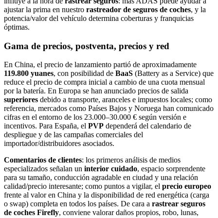
influye a la hora de
rastrear seguros
: más ADAS puede ayudar a
ajustar la prima en nuestro
rastreador de seguros de coches
, y la
potencia/valor del vehículo determina coberturas y franquicias
óptimas.
Gama de precios, postventa, precios y red
En China, el precio de lanzamiento partió de aproximadamente
119.800 yuanes
, con posibilidad de
BaaS
(Battery as a Service) que
reduce el precio de compra inicial a cambio de una cuota mensual
por la batería. En Europa se han anunciado precios de salida
superiores
debido a transporte, aranceles e impuestos locales; como
referencia, mercados como Países Bajos y Noruega han comunicado
cifras en el entorno de los 23.000–30.000 € según versión e
incentivos. Para España, el
PVP
dependerá del calendario de
despliegue y de las campañas comerciales del
importador/distribuidores asociados.
Comentarios de clientes
: los primeros análisis de medios
especializados señalan un
interior cuidado
, espacio sorprendente
para su tamaño, conducción agradable en ciudad y una relación
calidad/precio interesante; como puntos a vigilar, el
precio europeo
frente al valor en China y la disponibilidad de red energética (carga
o swap) completa en todos los países. De cara a
rastrear seguros
de coches Firefly
, conviene valorar daños propios, robo, lunas,