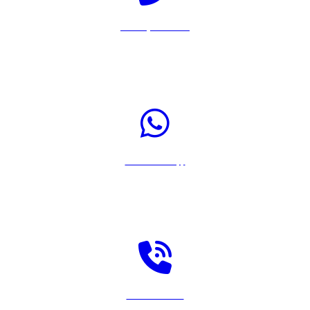
Llamar por Teléfono
Pulsa sobre el icono para llamar a Rastreador-Seguros al 917567108
Enviar WhatsApp
Pulsa sobre el icono para enviar un WhatsApp a Rastreador-Seguros
Solicitar llamada