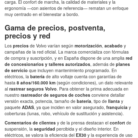
carga. El confort de marcha, la calidad de materiales y la
ergonomía —con asientos de referencia— rematan un enfoque
muy centrado en el bienestar a bordo.
Gama de precios, postventa,
precios y red
Los
precios
de Volvo varían según
motorización
,
acabado
y
campañas de la red oficial. La marca comercializa con fórmulas
de compra y suscripción, y en España dispone de una amplia
red
de concesionarios y talleres autorizados
, además de
planes
de servicio
que incluyen mantenimiento programado. En
eléctricos, la
batería
de alto voltaje cuenta con garantías de
hasta
8 años/160.000 km
(según condiciones), un dato relevante
al
rastrear seguros Volvo
. Para obtener la prima adecuada en
nuestro
rastreador de seguros de coches
conviene detallar
versión exacta, potencia, tamaño de
batería
, tipo de
llanta
y
paquete
ADAS
, ya que inciden en valor asegurado,
franquicia
y
coberturas (lunas, robo, vehículo de sustitución y asistencia).
Comentarios de clientes
y de la prensa destacan el
confort
de
suspensión, la
seguridad
percibida y el diseño interior. En
eléctricos, se valora la eficiencia del
EX30
y la experiencia de uso