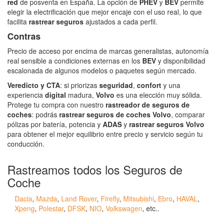
red
de posventa en España. La opción de
PHEV
y
BEV
permite
elegir la electrificación que mejor encaje con el uso real, lo que
facilita
rastrear seguros
ajustados a cada perfil.
Contras
Precio de acceso por encima de marcas generalistas, autonomía
real sensible a condiciones externas en los
BEV
y disponibilidad
escalonada de algunos modelos o paquetes según mercado.
Veredicto y CTA
: si priorizas
seguridad
,
confort
y una
experiencia
digital
madura,
Volvo
es una elección muy sólida.
Protege tu compra con nuestro
rastreador de seguros de
coches
: podrás
rastrear seguros de coches Volvo
, comparar
pólizas por batería, potencia y
ADAS
y
rastrear seguros Volvo
para obtener el mejor equilibrio entre precio y servicio según tu
conducción.
Rastreamos todos los Seguros de
Coche
Dacia
,
Mazda
,
Land Rover
,
Firefly
,
Mitsubishi
,
Ebro
,
HAVAL
,
Xpeng
,
Polestar
,
DFSK
,
NIO
,
Volkswagen
, etc..