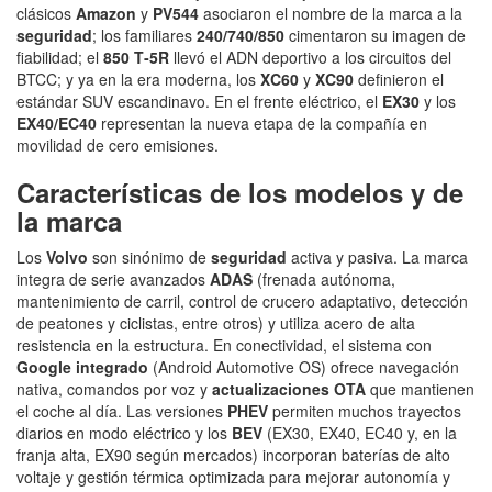
clásicos
Amazon
y
PV544
asociaron el nombre de la marca a la
seguridad
; los familiares
240/740/850
cimentaron su imagen de
fiabilidad; el
850 T‑5R
llevó el ADN deportivo a los circuitos del
BTCC; y ya en la era moderna, los
XC60
y
XC90
definieron el
estándar SUV escandinavo. En el frente eléctrico, el
EX30
y los
EX40/EC40
representan la nueva etapa de la compañía en
movilidad de cero emisiones.
Características de los modelos y de
la marca
Los
Volvo
son sinónimo de
seguridad
activa y pasiva. La marca
integra de serie avanzados
ADAS
(frenada autónoma,
mantenimiento de carril, control de crucero adaptativo, detección
de peatones y ciclistas, entre otros) y utiliza acero de alta
resistencia en la estructura. En conectividad, el sistema con
Google integrado
(Android Automotive OS) ofrece navegación
nativa, comandos por voz y
actualizaciones OTA
que mantienen
el coche al día. Las versiones
PHEV
permiten muchos trayectos
diarios en modo eléctrico y los
BEV
(EX30, EX40, EC40 y, en la
franja alta, EX90 según mercados) incorporan baterías de alto
voltaje y gestión térmica optimizada para mejorar autonomía y