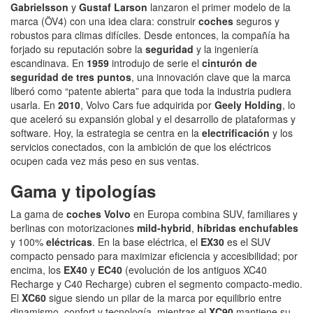
Gabrielsson
y
Gustaf Larson
lanzaron el primer modelo de la
marca (ÖV4) con una idea clara: construir
coches
seguros y
robustos para climas difíciles. Desde entonces, la compañía ha
forjado su reputación sobre la
seguridad
y la ingeniería
escandinava. En
1959
introdujo de serie el
cinturón de
seguridad de tres puntos
, una innovación clave que la marca
liberó como “patente abierta” para que toda la industria pudiera
usarla. En
2010
, Volvo Cars fue adquirida por
Geely Holding
, lo
que aceleró su expansión global y el desarrollo de plataformas y
software. Hoy, la estrategia se centra en la
electrificación
y los
servicios conectados, con la ambición de que los eléctricos
ocupen cada vez más peso en sus ventas.
Gama y tipologías
La gama de
coches Volvo
en Europa combina SUV, familiares y
berlinas con motorizaciones
mild‑hybrid
,
híbridas enchufables
y 100%
eléctricas
. En la base eléctrica, el
EX30
es el SUV
compacto pensado para maximizar eficiencia y accesibilidad; por
encima, los
EX40
y
EC40
(evolución de los antiguos XC40
Recharge y C40 Recharge) cubren el segmento compacto‑medio.
El
XC60
sigue siendo un pilar de la marca por equilibrio entre
dinamismo, confort y tecnología, mientras el
XC90
mantiene su