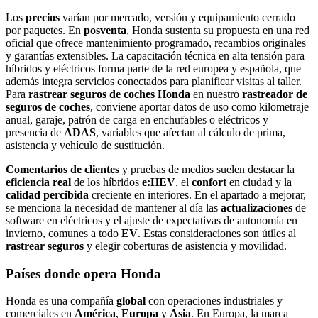
Los
precios
varían por mercado, versión y equipamiento cerrado
por paquetes. En
posventa
, Honda sustenta su propuesta en una red
oficial que ofrece mantenimiento programado, recambios originales
y garantías extensibles. La capacitación técnica en alta tensión para
híbridos y eléctricos forma parte de la red europea y española, que
además integra servicios conectados para planificar visitas al taller.
Para
rastrear seguros de coches Honda
en nuestro
rastreador de
seguros de coches
, conviene aportar datos de uso como kilometraje
anual, garaje, patrón de carga en enchufables o eléctricos y
presencia de
ADAS
, variables que afectan al cálculo de prima,
asistencia y vehículo de sustitución.
Comentarios de clientes
y pruebas de medios suelen destacar la
eficiencia real
de los híbridos
e:HEV
, el
confort
en ciudad y la
calidad percibida
creciente en interiores. En el apartado a mejorar,
se menciona la necesidad de mantener al día las
actualizaciones
de
software en eléctricos y el ajuste de expectativas de autonomía en
invierno, comunes a todo
EV
. Estas consideraciones son útiles al
rastrear seguros
y elegir coberturas de asistencia y movilidad.
Países donde opera Honda
Honda es una compañía
global
con operaciones industriales y
comerciales en
América
,
Europa
y
Asia
. En Europa, la marca