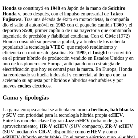
Honda
se constituyó en
1948
en Japón de la mano de
Soichiro
Honda
y, poco después, con el impulso empresarial de
Takeo
Fujisawa
. Tras una década de éxito en motocicletas, la compañía
dio el salto al automóvil en
1963
con el pequeño camión
T360
y el
deportivo
S500
, primer capítulo de una trayectoria que combinaría
ingeniería de precisión y fiabilidad cotidiana. Con el
Civic
(1972)
Honda consolidó su presencia global, y a finales de los ochenta
popularizó la tecnología
VTEC
, que mejoró rendimiento y
eficiencia en motores de gasolina. En
1999
, el
Insight
se convirtió
en el primer híbrido de producción vendido en Estados Unidos y en
uno de los pioneros en Europa, anticipando una estrategia de
electrificación que hoy es central para la marca. En Europa, Honda
ha reordenado su huella industrial y comercial, al tiempo que ha
acelerado su apuesta por híbridos e híbridos enchufables y por
nuevos
coches
eléctricos.
Gama y tipologías
La gama europea actual se articula en torno a
berlinas
,
hatchbacks
y
SUV
con prioridad para la tecnología híbrida propia
e:HEV
.
Entre los modelos clave figuran
Jazz e:HEV
(urbano de gran
aprovechamiento),
HR‑V e:HEV
(SUV compacto),
ZR‑V e:HEV
(SUV mediano) y
CR‑V
, disponible como
e:HEV
y como
e:PHEV
(híbrido enchufable). En el terreno eléctrico puro, el
e:Ny1