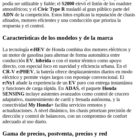
podía ser utilizable y fiable; el
S2000
elevó el listón de los roadster
atmosféricos; y el
Civic Type R
trasladó al gran público parte del
ADN
de la competición. Estos hitos explican la reputación de chasis
afinados, motores eficientes y una conducción que prioriza la
respuesta y el control.
Características de los modelos y de la marca
La tecnología
e:HEV
de Honda combina dos motores eléctricos y
un motor de gasolina para alternar de forma automática entre
conducción
EV
,
híbrida
o con el motor térmico como apoyo
directo, con especial foco en suavidad y eficiencia urbana. En el
CR‑V e:PHEV
, la batería ofrece desplazamientos diarios en modo
eléctrico y permite viajes largos con repostaje convencional. El
e:Ny1
añade la experiencia de un
EV
puro con entrega instantánea
y funciones de carga rápida. En
ADAS
, el paquete
Honda
SENSING
incluye asistentes avanzados como control de crucero
adaptativo, mantenimiento de carril y frenada autónoma, y la
conectividad
My Honda+
facilita servicios remotos y
actualizaciones. A nivel dinámico, los chasis priorizan precisión de
dirección y control de balanceos, con un compromiso de confort
adecuado al uso diario.
Gama de precios, postventa, precios y red