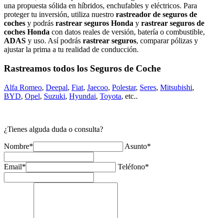
una propuesta sólida en híbridos, enchufables y eléctricos. Para
proteger tu inversión, utiliza nuestro
rastreador de seguros de
coches
y podrás
rastrear seguros Honda
y
rastrear seguros de
coches Honda
con datos reales de versión, batería o combustible,
ADAS
y uso. Así podrás
rastrear seguros
, comparar pólizas y
ajustar la prima a tu realidad de conducción.
Rastreamos todos los Seguros de Coche
Alfa Romeo
,
Deepal
,
Fiat
,
Jaecoo
,
Polestar
,
Seres
,
Mitsubishi
,
BYD
,
Opel
,
Suzuki
,
Hyundai
,
Toyota
, etc..
¿Tienes alguda duda o consulta?
Nombre*
Asunto*
Email*
Teléfono*