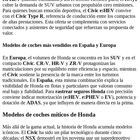
cubre la demanda de SUV urbanos con propulsión cero emisiones.
Para quienes buscan emoción deportiva, el
Civic e:HEV
convive
con el
Civic Type R
, referencia de conducción entre los compactos
de altas prestaciones. Esta oferta se complementa con servicios
conectados y asistentes de seguridad que refuerzan su propuesta de
valor.
Modelos de
coches
más vendidos en España y Europa
En
Europa
, el volumen de Honda se concentra en los
SUV
y en el
compacto
Civic
.
CR‑V
,
HR‑V
y
ZR‑V
protagonizan las
matriculaciones por su equilibrio entre eficiencia y espacio, mientras
el
Civic
sostiene la presencia de la marca entre los turismos
tradicionales. En
España
, esta misma combinación explica la
visibilidad de Honda en flotas y particulares que valoran consumo
real bajo y fiabilidad. Para
rastrear seguros Honda
con precisión
conviene indicar motorización (
e:HEV
,
e:PHEV
o
EV
), potencia y
dotación de
ADAS
, ya que influyen de manera directa en la prima.
Modelos de coches míticos de Honda
Más allá de la gama actual, la historia de Honda acumula modelos
icónicos. El
Civic
ha sido un pilar tecnológico durante cinco
décadas; el
NSX
demostró en los noventa que un superdeportivo