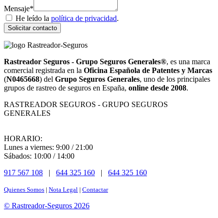
Mensaje*
He leído la
política de privacidad
.
Solicitar contacto
Rastreador Seguros - Grupo Seguros Generales®
, es una marca
comercial registrada en la
Oficina Española de Patentes y Marcas
(
N0465668
) del
Grupo Seguros Generales
, uno de los principales
grupos de rastreo de seguros en España,
online desde 2008
.
RASTREADOR SEGUROS - GRUPO SEGUROS
GENERALES
HORARIO:
Lunes a viernes: 9:00 / 21:00
Sábados: 10:00 / 14:00
917 567 108
|
644 325 160
|
644 325 160
Quienes Somos
|
Nota Legal
|
Contactar
© Rastreador-Seguros
2026