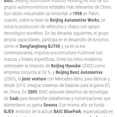
BAIC
(Beijing Automotive Industry Holding) es uno de los
grupos automovilísticos estatales más relevantes de China.
Sus raíces industriales se remontan a
1958
en Pekín,
cuando, sobre la base de
Beijing Automotive Works
, se
inicia la producción de vehículos y chasis con apoyo
tecnológico soviético. En las décadas siguientes, el grupo
amplía capacidades, participa en el desarrollo de turismos
como el
Dongfanghong BJ760
y, ya en la era
contemporánea, impulsa una estructura multinivel con
marcas y filiales específicas. Entre los hitos modernos
sobresalen la creación de
Beijing Hyundai
(2002) como
empresa conjunta al 50 %, y
Beijing Benz Automotive
(2005), la
joint venture
con Mercedes‑Benz para fabricar y,
desde 2019, integrar sistemas de baterías para la gama EQ
en China. En
2009
, BAIC adquiere derechos de tecnología
de
Saab
para desarrollar plataformas y motorizaciones que
alimentaron su gama
Senova
. Ese mismo año se funda
BJEV
, embrión de la actual
BAIC BluePark
, especializada en