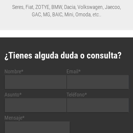
Seres
,
Fiat
,
ZOTYE
,
BMW
,
Dacia
,
Volkswagen
,
Jaecoo
,
GAC
,
MG
,
BAIC
,
Mini
,
Omoda
, etc..
¿Tienes alguda duda o consulta?
Nombre*
Email*
Asunto*
Teléfono*
Mensaje*