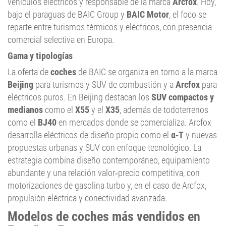
vehículos eléctricos y responsable de la marca
Arcfox
. Hoy,
bajo el paraguas de BAIC Group y
BAIC Motor
, el foco se
reparte entre turismos térmicos y eléctricos, con presencia
comercial selectiva en Europa.
Gama y tipologías
La oferta de
coches
de BAIC se organiza en torno a la marca
Beijing
para turismos y SUV de combustión y a
Arcfox
para
eléctricos puros. En Beijing destacan los
SUV compactos y
medianos
como el
X55
y el
X35
, además de todoterrenos
como el
BJ40
en mercados donde se comercializa. Arcfox
desarrolla eléctricos de diseño propio como el
α‑T
y nuevas
propuestas urbanas y SUV con enfoque tecnológico. La
estrategia combina diseño contemporáneo, equipamiento
abundante y una relación valor‑precio competitiva, con
motorizaciones de gasolina turbo y, en el caso de Arcfox,
propulsión eléctrica y conectividad avanzada.
Modelos de
coches
más vendidos en