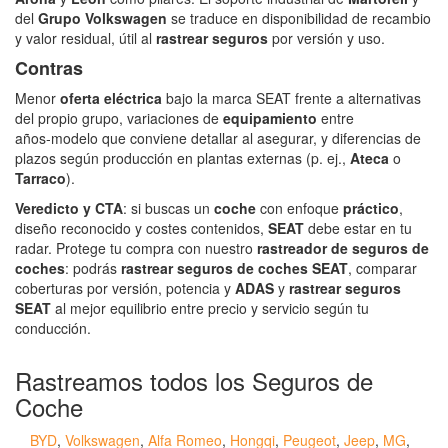
del
Grupo Volkswagen
se traduce en disponibilidad de recambio
y valor residual, útil al
rastrear seguros
por versión y uso.
Contras
Menor
oferta eléctrica
bajo la marca SEAT frente a alternativas
del propio grupo, variaciones de
equipamiento
entre
años‑modelo que conviene detallar al asegurar, y diferencias de
plazos según producción en plantas externas (p. ej.,
Ateca
o
Tarraco
).
Veredicto y CTA
: si buscas un
coche
con enfoque
práctico
,
diseño reconocido y costes contenidos,
SEAT
debe estar en tu
radar. Protege tu compra con nuestro
rastreador de seguros de
coches
: podrás
rastrear seguros de coches SEAT
, comparar
coberturas por versión, potencia y
ADAS
y
rastrear seguros
SEAT
al mejor equilibrio entre precio y servicio según tu
conducción.
Rastreamos todos los Seguros de
Coche
BYD
,
Volkswagen
,
Alfa Romeo
,
Hongqi
,
Peugeot
,
Jeep
,
MG
,