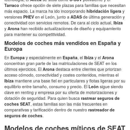
Tarraco
ofrece opción de siete plazas para familias que necesitan
más espacio. La marca ha ido incorporando
hibridación ligera
y
versiones
PHEV
en el León, junto a
ADAS
de última generación y
conectividad con servicios remotos. De cara al ciclo actual,
Ibiza
y
Arona
han recibido actualizaciones de diseño y equipamiento
para mantener su competitividad.
Modelos de
coches
más vendidos en España y
Europa
En
Europa
y especialmente en
España
, el
Ibiza
y el
Arona
concentran gran parte de las matriculaciones de SEAT en los
últimos ejercicios. El
Arona
destaca entre clientes que priorizan
acceso cómodo, conectividad y costes contenidos, mientras el
Ibiza
mantiene una base fiel en particulares y flotas ligeras por su
equilibrio entre tamaño, consumo y precio. El
León
sigue siendo
clave en renting y empresa por su oferta de motorizaciones y
dotación de seguridad. Para quien busca
rastrear seguros de
coches SEAT
, estas familias son las más frecuentes en
comparativas y tarificación dentro de nuestro
rastreador de
seguros de coches
.
Modelos de coches míticos de SEAT