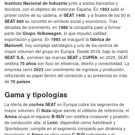
Instituto Nacional de Industria
junto a socios bancarios y
técnicos, con el objetivo de motorizar España. En
1953
salió el
primer coche de su cadena, el
SEAT 1400
, y a finales de los 50 el
SEAT 600
se convirtió en símbolo social y económico. Tras
décadas de crecimiento, en
1986
la compañía pasó a formar
parte del
Grupo Volkswagen
, lo que impulsó calidad,
exportación y gama. En
1993
se inauguró la
fábrica de
Martorell
, hoy complejo estratégico y uno de los centros de
mayor volumen del grupo en Europa. Desde 2018, bajo la matriz
SEAT S.A.
, conviven las marcas
SEAT
y
CUPRA
; en 2025, SEAT
celebra
75 años
con foco en eficiencia, diseño y conectividad. La
empresa cerró
2023
con crecimiento de ingresos y producción,
reforzando su papel dentro del consorcio y su presencia en más
de
70 países
.
Gama y tipologías
La oferta de
coches SEAT
en Europa cubre los segmentos de
mayor volumen. El
Ibiza
sigue siendo el utilitario de referencia; el
Arona
ocupa el espacio
B‑SUV
con estética crossover y posición
de conducción alta; el
León
, disponible como
hatchback
y
Sportstourer
, compite en el segmento compacto por dinámica y
tecnología; el
Ateca
se sitúa como
C‑SUV
polivalente y el