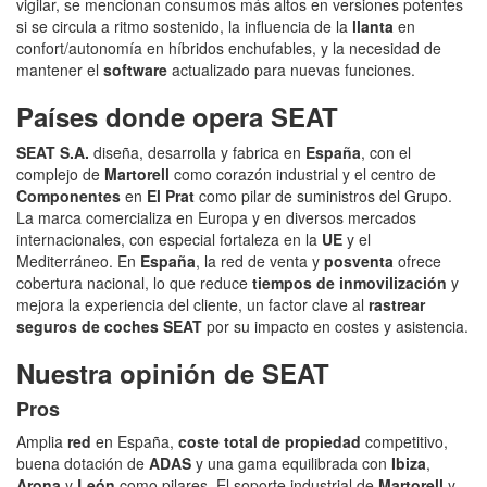
vigilar, se mencionan consumos más altos en versiones potentes
si se circula a ritmo sostenido, la influencia de la
llanta
en
confort/autonomía en híbridos enchufables, y la necesidad de
mantener el
software
actualizado para nuevas funciones.
Países donde opera SEAT
SEAT S.A.
diseña, desarrolla y fabrica en
España
, con el
complejo de
Martorell
como corazón industrial y el centro de
Componentes
en
El Prat
como pilar de suministros del Grupo.
La marca comercializa en Europa y en diversos mercados
internacionales, con especial fortaleza en la
UE
y el
Mediterráneo. En
España
, la red de venta y
posventa
ofrece
cobertura nacional, lo que reduce
tiempos de inmovilización
y
mejora la experiencia del cliente, un factor clave al
rastrear
seguros de coches SEAT
por su impacto en costes y asistencia.
Nuestra opinión de SEAT
Pros
Amplia
red
en España,
coste total de propiedad
competitivo,
buena dotación de
ADAS
y una gama equilibrada con
Ibiza
,
Arona
y
León
como pilares. El soporte industrial de
Martorell
y