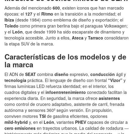
Además del mencionado
600
, existen iconos que han marcado
épocas: el
127
y el
Ritmo
en la transición a la modernidad; el
Ibiza
(desde 1984) como emblema de diseño y exportación; el
Toledo
como primera gran berlina bajo el paraguas Volkswagen;
y el
León
, que desde 1999 ha sido escaparate de dinamismo y
tecnología accesible. Junto a ellos,
Ateca
y
Tarraco
consolidaron
la etapa SUV de la marca.
Características de los modelos y de
la marca
El ADN de
SEAT
combina
diseño
expresivo,
conducción
ágil y
tecnología
práctica. El lenguaje de diseño con frontal
“Vizor”
y
firmas lumínicas LED refuerza identidad; en el interior, los
cuadros digitales y el
infoentretenimiento
conectado facilitan la
experiencia diaria. En seguridad, la marca ofrece
asistentes
como control de crucero adaptativo, asistente de carril, frenada
autónoma y sensores 360º según versión. En propulsión,
conviven motores
TSI
de gasolina eficientes, opciones
mild‑hybrid
y, en el
León
, variantes
PHEV
capaces de circular a
cero emisiones
en trayectos urbanos. La calidad de rodadura —
históricamente más dinámica que la media del segmento— y la