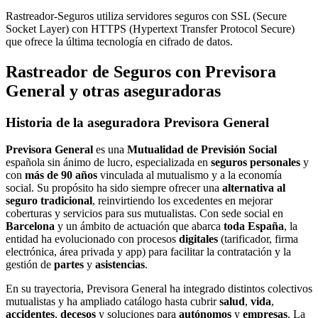
Rastreador-Seguros utiliza servidores seguros con SSL (Secure
Socket Layer) con HTTPS (Hypertext Transfer Protocol Secure)
que ofrece la última tecnología en cifrado de datos.
Rastreador de Seguros con Previsora
General y otras aseguradoras
Historia de la aseguradora Previsora General
Previsora General
es una
Mutualidad de Previsión Social
española sin ánimo de lucro, especializada en
seguros personales
y
con
más de 90 años
vinculada al mutualismo y a la economía
social. Su propósito ha sido siempre ofrecer una
alternativa al
seguro tradicional
, reinvirtiendo los excedentes en mejorar
coberturas y servicios para sus mutualistas. Con sede social en
Barcelona
y un ámbito de actuación que abarca
toda España
, la
entidad ha evolucionado con procesos
digitales
(tarificador, firma
electrónica, área privada y app) para facilitar la contratación y la
gestión de
partes
y
asistencias
.
En su trayectoria, Previsora General ha integrado distintos colectivos
mutualistas y ha ampliado catálogo hasta cubrir
salud
,
vida
,
accidentes
,
decesos
y soluciones para
autónomos
y
empresas
. La