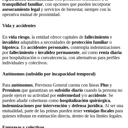
tranquilidad familiar
, con opciones que pueden incorporar
asesoramiento legal
y servicios de bienestar, siempre con la
operativa mutual de proximidad.
Vida y accidentes
En
vida riesgo
, la entidad ofrece capitales de
fallecimiento
e
invalidez
adaptables a necesidades de
protección familiar
o
hipoteca
. En
accidentes personales
, contempla indemnizaciones
por
fallecimiento
e
invalidez permanente
, así como
renta diaria
por hospitalización o convalecencia, con alternativas para perfiles
individuales y colectivos.
Autónomos (subsidio por incapacidad temporal)
Para
autónomos
, Previsora General cuenta con líneas
Plus
y
Premium
que garantizan un
subsidio diario
cuando la persona no
puede ejercer su actividad por
enfermedad
y/o
accidente
. Se
pueden añadir coberturas como
hospitalización quirúrgica
,
indemnizaciones por intervención
y
defensa jurídica
. Al ser una
mutualidad, parte de las primas pueden tener
ventajas fiscales
para
quienes tributan en estimación directa, dentro de los límites legales.
Empresas y colectivos