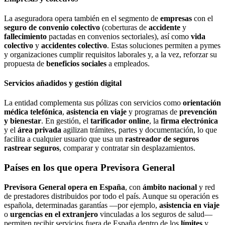
La aseguradora opera también en el segmento de
empresas
con el
seguro de convenio colectivo
(coberturas de
accidente
y
fallecimiento
pactadas en convenios sectoriales), así como
vida
colectivo
y
accidentes colectivo
. Estas soluciones permiten a pymes
y organizaciones cumplir requisitos laborales y, a la vez, reforzar su
propuesta de
beneficios sociales
a empleados.
Servicios añadidos y gestión digital
La entidad complementa sus pólizas con servicios como
orientación
médica telefónica
,
asistencia en viaje
y programas de
prevención
y bienestar
. En gestión, el
tarificador online
, la
firma electrónica
y el
área privada
agilizan trámites, partes y documentación, lo que
facilita a cualquier usuario que usa un
rastreador de seguros
rastrear seguros
, comparar y contratar sin desplazamientos.
Países en los que opera Previsora General
Previsora General opera en España
, con
ámbito nacional
y red
de prestadores distribuidos por todo el país. Aunque su operación es
española, determinadas garantías —por ejemplo,
asistencia en viaje
o
urgencias en el extranjero
vinculadas a los seguros de salud—
permiten recibir servicios fuera de España dentro de los
límites
y