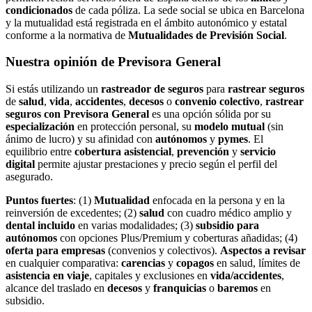
condicionados
de cada póliza. La sede social se ubica en Barcelona
y la mutualidad está registrada en el ámbito autonómico y estatal
conforme a la normativa de
Mutualidades de Previsión Social
.
Nuestra opinión de Previsora General
Si estás utilizando un
rastreador de seguros
para
rastrear seguros
de
salud
,
vida
,
accidentes
,
decesos
o
convenio colectivo
,
rastrear
seguros con Previsora General
es una opción sólida por su
especialización
en protección personal, su
modelo mutual
(sin
ánimo de lucro) y su afinidad con
autónomos
y
pymes
. El
equilibrio entre
cobertura asistencial
,
prevención
y
servicio
digital
permite ajustar prestaciones y precio según el perfil del
asegurado.
Puntos fuertes
: (1)
Mutualidad
enfocada en la persona y en la
reinversión de excedentes; (2)
salud
con cuadro médico amplio y
dental incluido
en varias modalidades; (3)
subsidio para
autónomos
con opciones Plus/Premium y coberturas añadidas; (4)
oferta para empresas
(convenios y colectivos).
Aspectos a revisar
en cualquier comparativa:
carencias
y
copagos
en salud, límites de
asistencia en viaje
, capitales y exclusiones en
vida/accidentes
,
alcance del traslado en
decesos
y
franquicias
o
baremos
en
subsidio.