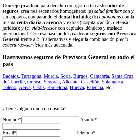
Consejo práctico
: para decidir con rigor en tu
rastreador de
seguros
, crea tres escenarios homogéneos: (a)
salud familiar
con y
sin copagos, comparando el
dental incluido
; (b)
autónomos
con la
misma
renta diaria
,
carencia
y extras (hospitalización, defensa
jurídica); y (c)
vida/decesos
con capitales idénticos y traslado
internacional. Con esa base podrás
rastrear seguros con Previsora
General
frente a 2–3 alternativas y elegir la combinación
precio–
coberturas–servicios
más adecuada.
Rastreamos seguros de Previsora General en todo el
país
Badajoz
,
Tarragona
,
Murcia
,
Soria
,
Burgos
,
Cantabria
,
Santa Cruz
de Tenerife
,
Orense
,
Segovia
,
Alicante
,
Castellón
,
Salamanca
,
Toledo
,
Álava
,
Cádiz
,
Barcelona
,
Huelva
,
Palencia
, etc..
¿Tienes alguda duda o consulta?
Nombre*
Asunto*
Email*
Teléfono*