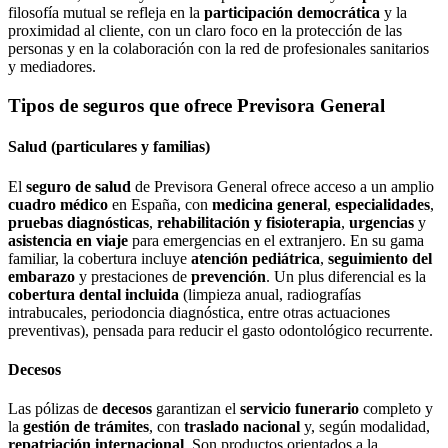
filosofía mutual se refleja en la
participación democrática
y la
proximidad al cliente, con un claro foco en la protección de las
personas y en la colaboración con la red de profesionales sanitarios
y mediadores.
Tipos de seguros que ofrece Previsora General
Salud (particulares y familias)
El
seguro de salud
de Previsora General ofrece acceso a un amplio
cuadro médico
en España, con
medicina general
,
especialidades
,
pruebas diagnósticas
,
rehabilitación y fisioterapia
,
urgencias
y
asistencia en viaje
para emergencias en el extranjero. En su gama
familiar, la cobertura incluye
atención pediátrica
,
seguimiento del
embarazo
y prestaciones de
prevención
. Un plus diferencial es la
cobertura dental incluida
(limpieza anual, radiografías
intrabucales, periodoncia diagnóstica, entre otras actuaciones
preventivas), pensada para reducir el gasto odontológico recurrente.
Decesos
Las pólizas de
decesos
garantizan el
servicio funerario
completo y
la
gestión de trámites
, con
traslado nacional
y, según modalidad,
repatriación internacional
. Son productos orientados a la