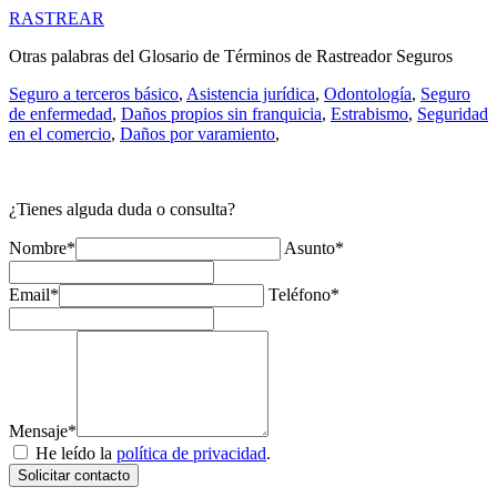
RASTREAR
Otras palabras del Glosario de Términos de Rastreador Seguros
Seguro a terceros básico
,
Asistencia jurídica
,
Odontología
,
Seguro
de enfermedad
,
Daños propios sin franquicia
,
Estrabismo
,
Seguridad
en el comercio
,
Daños por varamiento
,
¿Tienes alguda duda o consulta?
Nombre*
Asunto*
Email*
Teléfono*
Mensaje*
He leído la
política de privacidad
.
Solicitar contacto