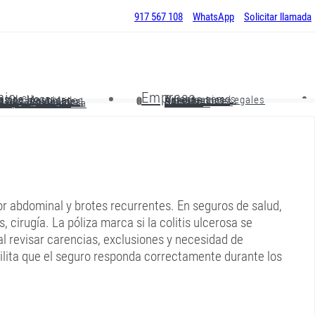
917 567 108
WhatsApp
Solicitar llamada
nio
Empresa
os de Hogar
Quienes somos
os de Mascotas
Advertencias Legales
o de Comunidades
Aseguradoras
o Impago Alquiler
Colaboradores
o R.C. Profesional
Noticias
o de Comercios
Contactar
Maquinaria de Obra
or abdominal y brotes recurrentes. En seguros de salud,
 cirugía. La póliza marca si la colitis ulcerosa se
l revisar carencias, exclusiones y necesidad de
ilita que el seguro responda correctamente durante los