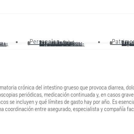
Personales
Patrimo
Seguros de Salud
Segur
Seguros Dentales
Segur
Seguros de Vida
Segur
as
Seguros de Decesos
Segur
ora
Seguro de Accidentes
Segur
Seguro de Viaje
Segur
anas
Sub. por Baja Laboral
Seg. 
Seguro para Bicicletas
sico
matoria crónica del intestino grueso que provoca diarrea, dol
oscopias periódicas, medicación continuada y, en casos graves,
s se incluyen y qué límites de gasto hay por año. Es esencia
na coordinación entre asegurado, especialista y compañía fac