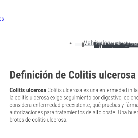
Vehículos
Seguros de Coche
Seguros de Moto
Seguro de Camiones
Seguros de Furgonet
Seg. de Cabeza Tract
Seguro de Tractor
Seguro de AutoCarav
Seguros por Días
Seguro de Coche Clá
Definición de Colitis ulcerosa
Colitis ulcerosa
Colitis ulcerosa es una enfermedad infla
la colitis ulcerosa exige seguimiento por digestivo, colon
considera enfermedad preexistente, qué pruebas y fármaco
autorizaciones para tratamientos de alto coste. Una bue
brotes de colitis ulcerosa.