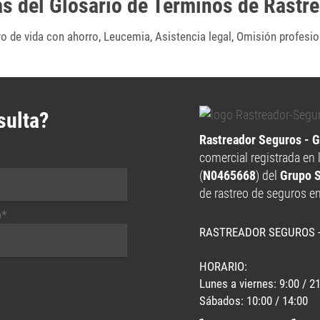
as del Glosario de Términos de Rastr
o de vida con ahorro
,
Leucemia
,
Asistencia legal
,
Omisión profesio
sulta?
Rastreador Seguros - 
comercial registrada en 
(
N0465668
) del
Grupo 
de rastreo de seguros e
o*
RASTREADOR SEGUROS 
HORARIO:
Lunes a viernes: 9:00 / 2
Sábados: 10:00 / 14:00