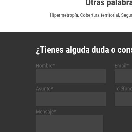
Otras palabr
Hipermetropía
,
Cobertura territorial
,
Segur
¿Tienes alguda duda o con
Nombre*
Email*
Asunto*
Teléfon
Mensaje*