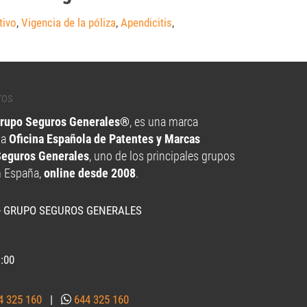
tivo
,
Vigencia de la póliza
,
Apendicitis
,
Grupo Seguros Generales®
, es una marca
la
Oficina Española de Patentes y Marcas
Seguros Generales
, uno de los principales grupos
n España,
online desde 2008
.
- GRUPO SEGUROS GENERALES
1:00
4 325 160
|
644 325 160