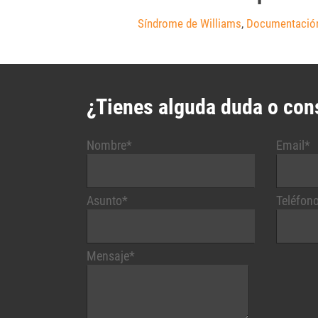
Síndrome de Williams
,
Documentación
¿Tienes alguda duda o con
Nombre*
Email*
Asunto*
Teléfon
Mensaje*