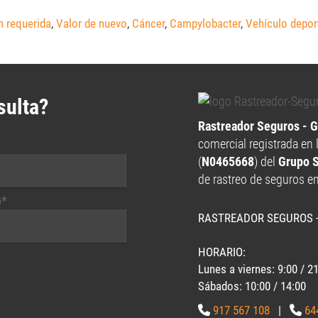
 requerida
,
Valor de nuevo
,
Cáncer
,
Campylobacter
,
Vehículo depor
sulta?
Rastreador Seguros - 
comercial registrada en 
(
N0465668
) del
Grupo 
de rastreo de seguros e
o*
RASTREADOR SEGUROS 
HORARIO:
Lunes a viernes: 9:00 / 2
Sábados: 10:00 / 14:00
917 567 108
|
64