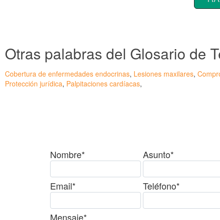
Otras palabras del Glosario de
Cobertura de enfermedades endocrinas
,
Lesiones maxilares
,
Compro
Protección jurídica
,
Palpitaciones cardíacas
,
¿Tienes alguda duda o c
Nombre*
Asunto*
Email*
Teléfono*
Mensaje*