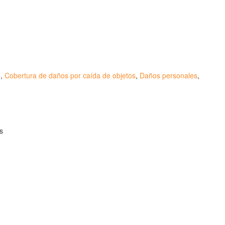
e
,
Cobertura de daños por caída de objetos
,
Daños personales
,
rupo Seguros Generales®
, es una marca comercial
spañola de Patentes y Marcas
(
N0465668
) del
es
, uno de los principales grupos de rastreo de seguros
 2008
.
 - GRUPO SEGUROS GENERALES
:00