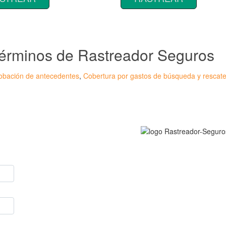
 Términos de Rastreador Seguros
bación de antecedentes
,
Cobertura por gastos de búsqueda y rescat
onsulta?
Rastreador Seguros - G
registrada en la
Oficina E
Grupo Seguros General
en España,
online desde
RASTREADOR SEGUROS
HORARIO:
Lunes a viernes: 9:00 / 21