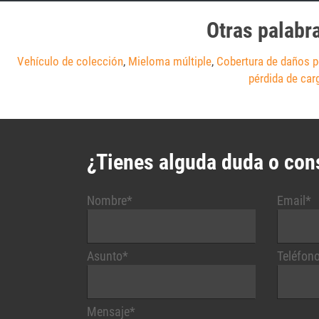
Otras palabr
Vehículo de colección
,
Mieloma múltiple
,
Cobertura de daños p
pérdida de car
¿Tienes alguda duda o con
Nombre*
Email*
Asunto*
Teléfon
Mensaje*