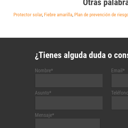
Otras palabr
Protector solar
,
Fiebre amarilla
,
Plan de prevención de riesg
¿Tienes alguda duda o con
Nombre*
Email*
Asunto*
Teléfon
Mensaje*