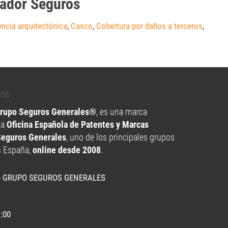
eador Seguros
encia arquitectónica
,
Casco
,
Cobertura por daños a terceros
,
Grupo Seguros Generales®
, es una marca
la
Oficina Española de Patentes y Marcas
Seguros Generales
, uno de los principales grupos
n España,
online desde 2008
.
- GRUPO SEGUROS GENERALES
1:00