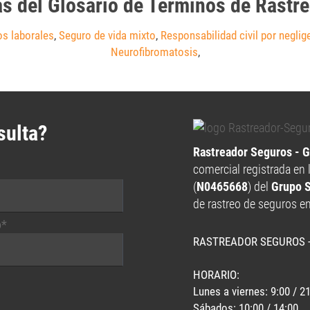
as del Glosario de Términos de Rastr
os laborales
,
Seguro de vida mixto
,
Responsabilidad civil por neglig
Neurofibromatosis
,
sulta?
Rastreador Seguros - 
comercial registrada en 
(
N0465668
) del
Grupo 
de rastreo de seguros e
o*
RASTREADOR SEGUROS 
HORARIO:
Lunes a viernes: 9:00 / 2
Sábados: 10:00 / 14:00