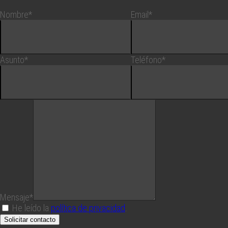
Nombre*
Email*
Asunto*
Teléfono*
Mensaje*
He leído la
política de privacidad
.
Solicitar contacto