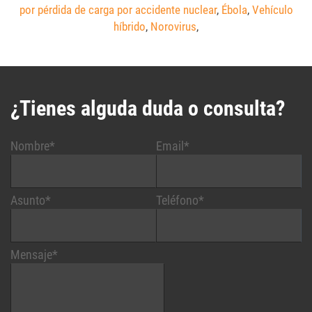
por pérdida de carga por accidente nuclear
,
Ébola
,
Vehículo
híbrido
,
Norovirus
,
¿Tienes alguda duda o consulta?
Nombre*
Email*
Asunto*
Teléfono*
Mensaje*