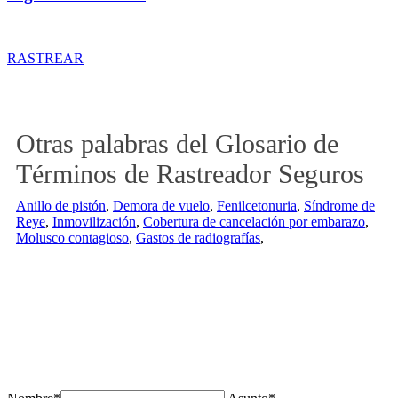
Rastreador de precios y coberturas de seguros de Tractor
RASTREAR
Otras palabras del Glosario de
Términos de Rastreador Seguros
Anillo de pistón
,
Demora de vuelo
,
Fenilcetonuria
,
Síndrome de
Reye
,
Inmovilización
,
Cobertura de cancelación por embarazo
,
Molusco contagioso
,
Gastos de radiografías
,
¿Tienes alguda duda o consulta?