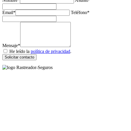
Nombre*
Asunto*
Email*
Teléfono*
Mensaje*
He leído la
política de privacidad
.
Solicitar contacto
Rastreador Seguros - Grupo Seguros Generales®
, es una marca
comercial registrada en la
Oficina Española de Patentes y Marcas
(
N0465668
) del
Grupo Seguros Generales
, uno de los principales
grupos de rastreo de seguros en España,
online desde 2008
.
RASTREADOR SEGUROS - GRUPO SEGUROS
GENERALES
HORARIO:
Lunes a viernes: 9:00 / 21:00