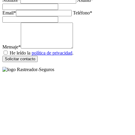
Nombre*
Asunto*
Email*
Teléfono*
Mensaje*
He leído la
política de privacidad
.
Solicitar contacto
Rastreador Seguros - Grupo Seguros Generales®
, es una marca
comercial registrada en la
Oficina Española de Patentes y Marcas
(
N0465668
) del
Grupo Seguros Generales
, uno de los principales
grupos de rastreo de seguros en España,
online desde 2008
.
RASTREADOR SEGUROS - GRUPO SEGUROS
GENERALES
HORARIO:
Lunes a viernes: 9:00 / 21:00