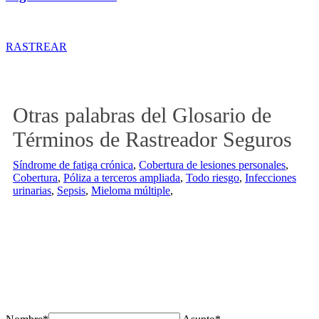
Rastreador de precios y coberturas de seguros de Tractor
RASTREAR
Otras palabras del Glosario de
Términos de Rastreador Seguros
Síndrome de fatiga crónica
,
Cobertura de lesiones personales
,
Cobertura
,
Póliza a terceros ampliada
,
Todo riesgo
,
Infecciones
urinarias
,
Sepsis
,
Mieloma múltiple
,
¿Tienes alguda duda o consulta?