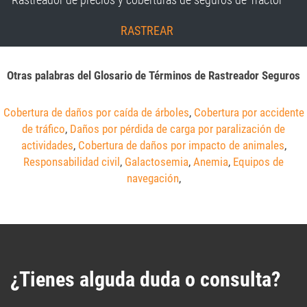
RASTREAR
Otras palabras del Glosario de Términos de Rastreador Seguros
Cobertura de daños por caída de árboles
,
Cobertura por accidente
de tráfico
,
Daños por pérdida de carga por paralización de
actividades
,
Cobertura de daños por impacto de animales
,
Responsabilidad civil
,
Galactosemia
,
Anemia
,
Equipos de
navegación
,
¿Tienes alguda duda o consulta?