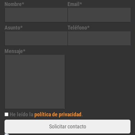
Nombre*
Email*
Asunto*
Teléfono*
Mensaje*
He leído la
política de privacidad
.
Solicitar contacto