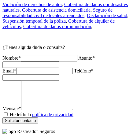
Violación de derechos de autor
,
Cobertura de daños por desastres
naturales
,
Cobertura de asistencia domiciliaria
,
Seguro de
responsabilidad civil de locales arrendados
,
Declaración de salud
,
Suspensión temporal de la póliza
,
Cobertura de alquiler de
vehículos
,
Cobertura de daños por inundación
,
¿Tienes alguda duda o consulta?
Nombre*
Asunto*
Email*
Teléfono*
Mensaje*
He leído la
política de privacidad
.
Solicitar contacto