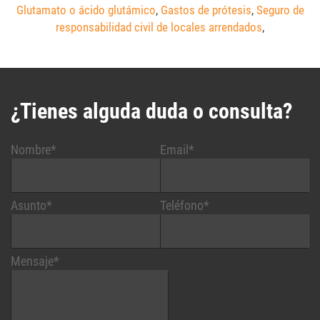
Glutamato o ácido glutámico
,
Gastos de prótesis
,
Seguro de
responsabilidad civil de locales arrendados
,
¿Tienes alguda duda o consulta?
Nombre*
Email*
Asunto*
Teléfono*
Mensaje*