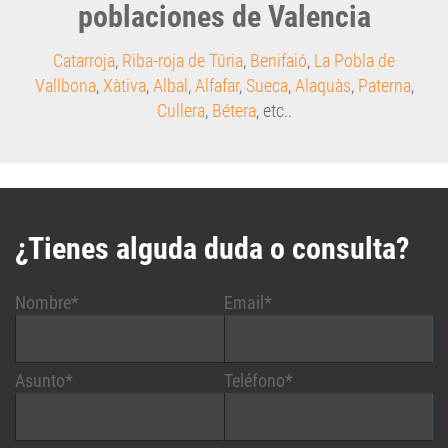
poblaciones de Valencia
Catarroja
,
Riba-roja de Túria
,
Benifaió
,
La Pobla de
Vallbona
,
Xàtiva
,
Albal
,
Alfafar
,
Sueca
,
Alaquàs
,
Paterna
,
Cullera
,
Bétera
, etc..
¿Tienes alguda duda o consulta?
Nombre*
Email*
Asunto*
Teléfono*