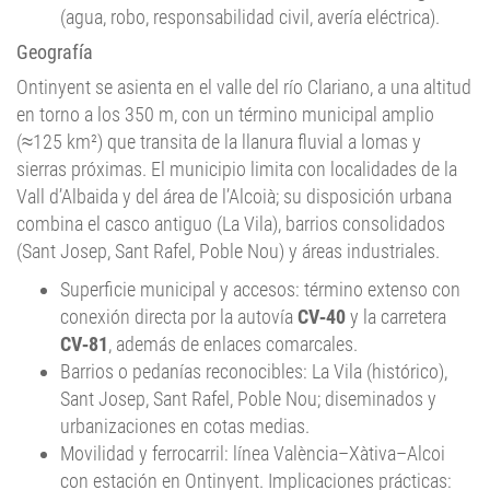
(agua, robo, responsabilidad civil, avería eléctrica).
Geografía
Ontinyent se asienta en el valle del río Clariano, a una altitud
en torno a los 350 m, con un término municipal amplio
(≈125 km²) que transita de la llanura fluvial a lomas y
sierras próximas. El municipio limita con localidades de la
Vall d’Albaida y del área de l’Alcoià; su disposición urbana
combina el casco antiguo (La Vila), barrios consolidados
(Sant Josep, Sant Rafel, Poble Nou) y áreas industriales.
Superficie municipal y accesos: término extenso con
conexión directa por la autovía
CV‑40
y la carretera
CV‑81
, además de enlaces comarcales.
Barrios o pedanías reconocibles: La Vila (histórico),
Sant Josep, Sant Rafel, Poble Nou; diseminados y
urbanizaciones en cotas medias.
Movilidad y ferrocarril: línea València–Xàtiva–Alcoi
con estación en Ontinyent. Implicaciones prácticas: