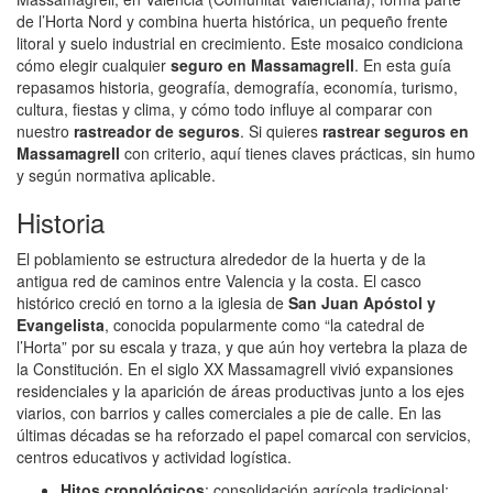
de l’Horta Nord y combina huerta histórica, un pequeño frente
litoral y suelo industrial en crecimiento. Este mosaico condiciona
cómo elegir cualquier
seguro en Massamagrell
. En esta guía
repasamos historia, geografía, demografía, economía, turismo,
cultura, fiestas y clima, y cómo todo influye al comparar con
nuestro
rastreador de seguros
. Si quieres
rastrear seguros en
Massamagrell
con criterio, aquí tienes claves prácticas, sin humo
y según normativa aplicable.
Historia
El poblamiento se estructura alrededor de la huerta y de la
antigua red de caminos entre Valencia y la costa. El casco
histórico creció en torno a la iglesia de
San Juan Apóstol y
Evangelista
, conocida popularmente como “la catedral de
l’Horta” por su escala y traza, y que aún hoy vertebra la plaza de
la Constitución. En el siglo XX Massamagrell vivió expansiones
residenciales y la aparición de áreas productivas junto a los ejes
viarios, con barrios y calles comerciales a pie de calle. En las
últimas décadas se ha reforzado el papel comarcal con servicios,
centros educativos y actividad logística.
Hitos cronológicos
: consolidación agrícola tradicional;