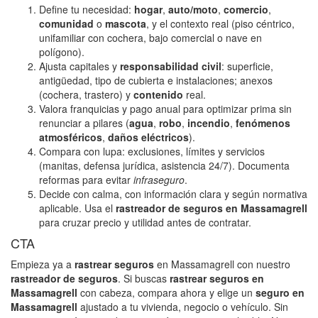
Define tu necesidad:
hogar
,
auto/moto
,
comercio
,
comunidad
o
mascota
, y el contexto real (piso céntrico,
unifamiliar con cochera, bajo comercial o nave en
polígono).
Ajusta capitales y
responsabilidad civil
: superficie,
antigüedad, tipo de cubierta e instalaciones; anexos
(cochera, trastero) y
contenido
real.
Valora franquicias y pago anual para optimizar prima sin
renunciar a pilares (
agua
,
robo
,
incendio
,
fenómenos
atmosféricos
,
daños eléctricos
).
Compara con lupa: exclusiones, límites y servicios
(manitas, defensa jurídica, asistencia 24/7). Documenta
reformas para evitar
infraseguro
.
Decide con calma, con información clara y según normativa
aplicable. Usa el
rastreador de seguros en Massamagrell
para cruzar precio y utilidad antes de contratar.
CTA
Empieza ya a
rastrear seguros
en Massamagrell con nuestro
rastreador de seguros
. Si buscas
rastrear seguros en
Massamagrell
con cabeza, compara ahora y elige un
seguro en
Massamagrell
ajustado a tu vivienda, negocio o vehículo. Sin