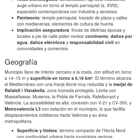
auge urbano en torno al templo parroquial (s. XVIII);
expansión contemporánea con industria y servicios.
Patrimonio
: templo parroquial, trazado de plaza y calles
con medianerías; elementos de cultura de huerta.
Implicación aseguradora
: fincas de distintas épocas y
locales a pie de calle piden revisar
continente
,
daños por
agua
,
daños eléctricos
y
responsabilidad civil
en
comunidades y comercios.
Geografía
Municipio llano de interior cercano a la costa, con altitud en torno
a 14–15 m y
superficie en torno a 6,16 km²
. El término alcanza
el Mediterráneo con una franja litoral muy reducida y la
marjal de
Rafalell i Vistabella
, zona húmeda protegida. Limita con
Massalfassar, Museros, la Pobla de Farnals, Rafelbunyol y
València. La accesibilidad es alta: conexión con V‑21 y CV‑300, y
Metrovalencia L3
con estación en el municipio, lo que facilita
desplazamientos cotidianos hacia València y su área
metropolitana.
Superficie y límites
: término compacto de l’Horta Nord
con continuidad urbana hacia municipios vecinos.