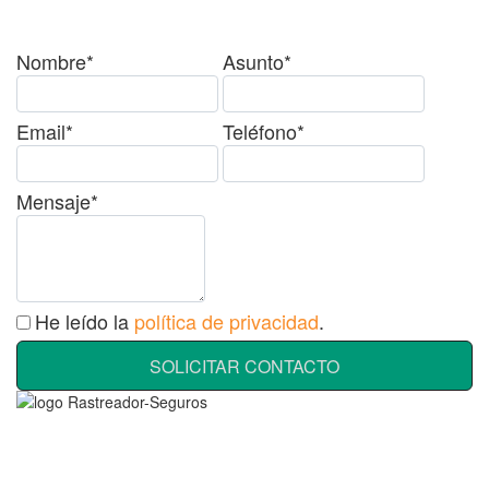
consulta?
Nombre*
Asunto*
Email*
Teléfono*
Mensaje*
He leído la
política de privacidad
.
SOLICITAR CONTACTO
Rastreador Seguros - Grupo Seguros Generales®
, es una
marca comercial registrada en la
Oficina Española de Patentes
y Marcas
(
N0465668
) del
Grupo Seguros Generales
, uno de