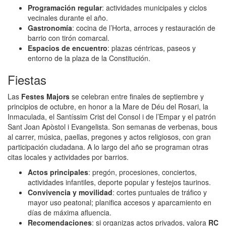
Programación regular
: actividades municipales y ciclos
vecinales durante el año.
Gastronomía
: cocina de l’Horta, arroces y restauración de
barrio con tirón comarcal.
Espacios de encuentro
: plazas céntricas, paseos y
entorno de la plaza de la Constitución.
Fiestas
Las
Festes Majors
se celebran entre finales de septiembre y
principios de octubre, en honor a la Mare de Déu del Rosari, la
Inmaculada, el Santíssim Crist del Consol i de l’Empar y el patrón
Sant Joan Apòstol i Evangelista. Son semanas de verbenas, bous
al carrer, música, paellas, pregones y actos religiosos, con gran
participación ciudadana. A lo largo del año se programan otras
citas locales y actividades por barrios.
Actos principales
: pregón, procesiones, conciertos,
actividades infantiles, deporte popular y festejos taurinos.
Convivencia y movilidad
: cortes puntuales de tráfico y
mayor uso peatonal; planifica accesos y aparcamiento en
días de máxima afluencia.
Recomendaciones
: si organizas actos privados, valora
RC