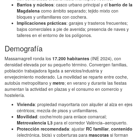
Barrios y núcleos
: casco urbano principal y el
barrio de la
Magdalena
como ámbito separado; tejido mixto con
bloques y unifamiliares con cochera.
Implicaciones prácticas
: garajes y trasteros frecuentes;
bajos comerciales a pie de avenida; presencia de naves y
talleres en el entorno de los polígonos.
Demografía
Massamagrell ronda los
17.200 habitantes
(INE 2024), con
densidad elevada por su pequeño término. Convergen familias,
población trabajadora ligada a servicios/industria y
envejecimiento moderado. La movilidad se reparte entre coche,
autobús metropolitano y
metro
; en verano y durante las fiestas
aumentan la actividad en plazas y el consumo en comercio y
hostelería.
Vivienda
: propiedad mayoritaria con alquiler al alza en ejes
céntricos; mezcla de pisos y unifamiliares.
Movilidad
: coche/moto para enlace comarcal;
Metrovalencia L3
para el corredor València–aeropuerto.
Protección recomendada
: ajustar
RC familiar
,
contenido
(electrónica, bicis) y coberturas para
mascotas
si forman