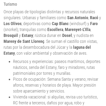
Turismo
Once playas de tipologías distintas y recursos naturales
singulares. Urbanas y familiares como
San Antonio
,
Racó
y
Los Olivos
; deportivas como
Cap Blanc
(windsurf) y
Faro
(snorkel); tranquilas como
Escollera
,
Marenyet‑L’Illa
,
Brosquil
y
Estany
; rústica dunar en
Dosel
; y nudista en
Mareny de Sant Llorenç
. Se suman el castillo con vistas,
rutas por la desembocadura del Júcar y la
laguna del
Estany
, con valor ambiental y observación de aves.
Recursos y experiencias: paseos marítimos, deportes
náuticos, senda del Estany, faro y miradores, rutas
patrimoniales por torres y murallas.
Picos de ocupación: Semana Santa y verano; revisar
aforos, reservas y horarios de playa. Mayor presión
sobre aparcamiento y servicios.
Vivienda vacacional: si alquilas, revisa uso turístico,
RC frente a terceros, daños por agua, robo y