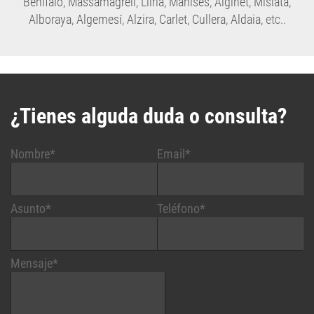
Benifaió
,
Massamagrell
,
Llíria
,
Manises
,
Alginet
,
Mislata
,
Alboraya
,
Algemesí
,
Alzira
,
Carlet
,
Cullera
,
Aldaia
, etc..
¿Tienes alguda duda o consulta?
Nombre*
Email*
Asunto*
Teléfono*
Mensaje*