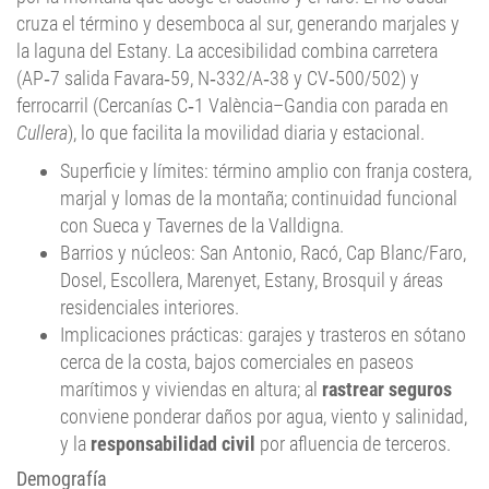
cruza el término y desemboca al sur, generando marjales y
la laguna del Estany. La accesibilidad combina carretera
(AP‑7 salida Favara‑59, N‑332/A‑38 y CV‑500/502) y
ferrocarril (Cercanías C‑1 València–Gandia con parada en
Cullera
), lo que facilita la movilidad diaria y estacional.
Superficie y límites: término amplio con franja costera,
marjal y lomas de la montaña; continuidad funcional
con Sueca y Tavernes de la Valldigna.
Barrios y núcleos: San Antonio, Racó, Cap Blanc/Faro,
Dosel, Escollera, Marenyet, Estany, Brosquil y áreas
residenciales interiores.
Implicaciones prácticas: garajes y trasteros en sótano
cerca de la costa, bajos comerciales en paseos
marítimos y viviendas en altura; al
rastrear seguros
conviene ponderar daños por agua, viento y salinidad,
y la
responsabilidad civil
por afluencia de terceros.
Demografía