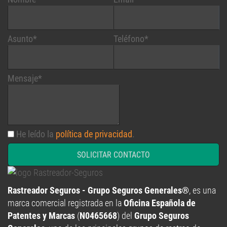
Asunto*
Teléfono*
Mensaje*
He leído la
política de privacidad
.
SOLICITAR CONTACTO
Rastreador Seguros - Grupo Seguros Generales®
, es una
marca comercial registrada en la
Oficina Española de
Patentes y Marcas
(
N0465668
) del
Grupo Seguros
Generales
, uno de los principales grupos de rastreo de
seguros en España,
online desde 2008
.