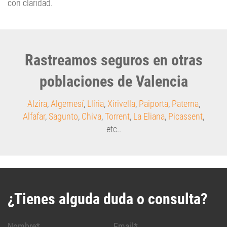
Rastreamos seguros en otras
poblaciones de Valencia
Alzira
,
Algemesí
,
Llíria
,
Xirivella
,
Paiporta
,
Paterna
,
Alfafar
,
Sagunto
,
Chiva
,
Torrent
,
La Eliana
,
Picassent
,
etc..
¿Tienes alguda duda o consulta?
Nombre*
Email*