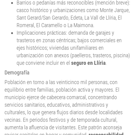
casco histórico y urbanizaciones como Monte Jarque,
Sant Gerard/San Gerardo, Edeta, La Vall de Llíria, El
Romeral, El Caramello o La Maimona.
Implicaciones prácticas: demanda de garajes y
trasteros en zonas céntricas; bajos comerciales en
ejes históricos; viviendas unifamiliares en
urbanización con anexos (paelleros, trasteros, piscina)
que conviene incluir en el
seguro en Llíria
.
Demografía
Población en torno a las veinticinco mil personas, con
equilibrio entre familias, población activa y mayores. El
municipio ejerce de cabecera comarcal, concentrando
servicios sanitarios, educativos, administrativos y
culturales, lo que genera flujos diarios desde localidades
vecinas. En periodos festivos y de temporada cultural,
aumenta la afluencia de visitantes. Este patrón aconseja
revisar capitales en hogar y comunidad,
responsabilidad
civil
familiar, defensa jurídica y asistencia, y ajustar el