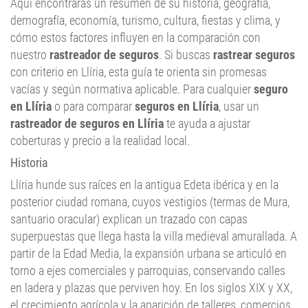
cómo estos factores influyen en la comparación con
nuestro
rastreador de seguros
. Si buscas
rastrear seguros
con criterio en Llíria, esta guía te orienta sin promesas
vacías y según normativa aplicable. Para cualquier
seguro
en Llíria
o para comparar
seguros en Llíria
, usar un
rastreador de seguros en Llíria
te ayuda a ajustar
coberturas y precio a la realidad local.
Historia
Llíria hunde sus raíces en la antigua Edeta ibérica y en la
posterior ciudad romana, cuyos vestigios (termas de Mura,
santuario oracular) explican un trazado con capas
superpuestas que llega hasta la villa medieval amurallada. A
partir de la Edad Media, la expansión urbana se articuló en
torno a ejes comerciales y parroquias, conservando calles
en ladera y plazas que perviven hoy. En los siglos XIX y XX,
el crecimiento agrícola y la aparición de talleres, comercios
y música de banda configuraron barrios y ensanches. En las