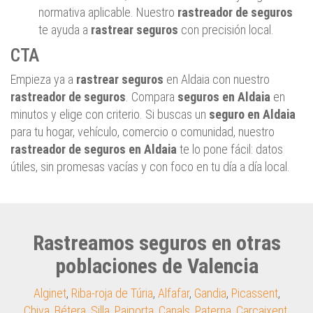
normativa aplicable. Nuestro
rastreador de seguros
te ayuda a
rastrear seguros
con precisión local.
CTA
Empieza ya a
rastrear seguros
en Aldaia con nuestro
rastreador de seguros
. Compara
seguros en Aldaia
en
minutos y elige con criterio. Si buscas un
seguro en Aldaia
para tu hogar, vehículo, comercio o comunidad, nuestro
rastreador de seguros en Aldaia
te lo pone fácil: datos
útiles, sin promesas vacías y con foco en tu día a día local.
Rastreamos seguros en otras
poblaciones de Valencia
Alginet
,
Riba-roja de Túria
,
Alfafar
,
Gandia
,
Picassent
,
Chiva
,
Bétera
,
Silla
,
Paiporta
,
Canals
,
Paterna
,
Carcaixent
,