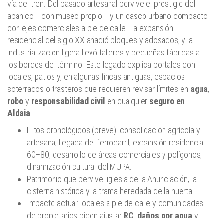
vía del tren. Del pasado artesanal pervive el prestigio del
abanico —con museo propio— y un casco urbano compacto
con ejes comerciales a pie de calle. La expansión
residencial del siglo XX añadió bloques y adosados, y la
industrialización ligera llevó talleres y pequeñas fábricas a
los bordes del término. Este legado explica portales con
locales, patios y, en algunas fincas antiguas, espacios
soterrados o trasteros que requieren revisar límites en
agua
,
robo
y
responsabilidad civil
en cualquier
seguro en
Aldaia
.
Hitos cronológicos (breve): consolidación agrícola y
artesana; llegada del ferrocarril; expansión residencial
60–80; desarrollo de áreas comerciales y polígonos;
dinamización cultural del MUPA.
Patrimonio que pervive: iglesia de la Anunciación, la
cisterna histórica y la trama heredada de la huerta.
Impacto actual: locales a pie de calle y comunidades
de propietarios piden ajustar
RC
,
daños por agua
y