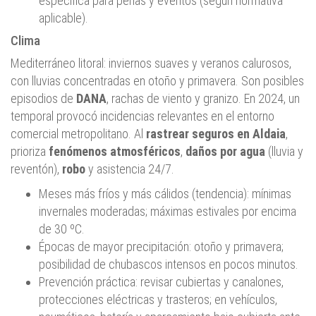
específica para peñas y eventos (según normativa
aplicable).
Clima
Mediterráneo litoral: inviernos suaves y veranos calurosos,
con lluvias concentradas en otoño y primavera. Son posibles
episodios de
DANA
, rachas de viento y granizo. En 2024, un
temporal provocó incidencias relevantes en el entorno
comercial metropolitano. Al
rastrear seguros en Aldaia
,
prioriza
fenómenos atmosféricos
,
daños por agua
(lluvia y
reventón),
robo
y asistencia 24/7.
Meses más fríos y más cálidos (tendencia): mínimas
invernales moderadas; máximas estivales por encima
de 30 ºC.
Épocas de mayor precipitación: otoño y primavera;
posibilidad de chubascos intensos en pocos minutos.
Prevención práctica: revisar cubiertas y canalones,
protecciones eléctricas y trasteros; en vehículos,