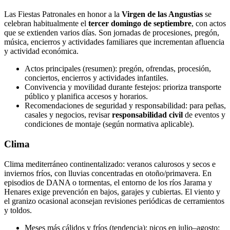
Las Fiestas Patronales en honor a la
Virgen de las Angustias
se
celebran habitualmente el
tercer domingo de septiembre
, con actos
que se extienden varios días. Son jornadas de procesiones, pregón,
música, encierros y actividades familiares que incrementan afluencia
y actividad económica.
Actos principales (resumen): pregón, ofrendas, procesión,
conciertos, encierros y actividades infantiles.
Convivencia y movilidad durante festejos: prioriza transporte
público y planifica accesos y horarios.
Recomendaciones de seguridad y responsabilidad: para peñas,
casales y negocios, revisar
responsabilidad civil
de eventos y
condiciones de montaje (según normativa aplicable).
Clima
Clima mediterráneo continentalizado: veranos calurosos y secos e
inviernos fríos, con lluvias concentradas en otoño/primavera. En
episodios de DANA o tormentas, el entorno de los ríos Jarama y
Henares exige prevención en bajos, garajes y cubiertas. El viento y
el granizo ocasional aconsejan revisiones periódicas de cerramientos
y toldos.
Meses más cálidos y fríos (tendencia): picos en julio–agosto;