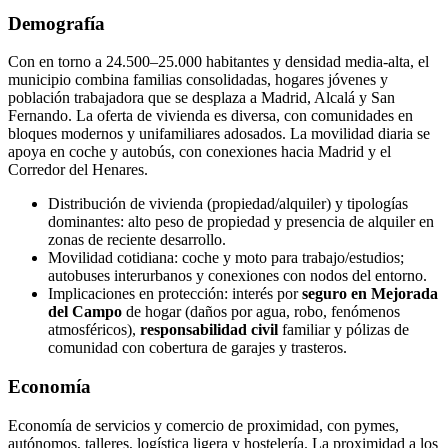
Demografía
Con en torno a 24.500–25.000 habitantes y densidad media-alta, el
municipio combina familias consolidadas, hogares jóvenes y
población trabajadora que se desplaza a Madrid, Alcalá y San
Fernando. La oferta de vivienda es diversa, con comunidades en
bloques modernos y unifamiliares adosados. La movilidad diaria se
apoya en coche y autobús, con conexiones hacia Madrid y el
Corredor del Henares.
Distribución de vivienda (propiedad/alquiler) y tipologías
dominantes: alto peso de propiedad y presencia de alquiler en
zonas de reciente desarrollo.
Movilidad cotidiana: coche y moto para trabajo/estudios;
autobuses interurbanos y conexiones con nodos del entorno.
Implicaciones en protección: interés por
seguro en Mejorada
del Campo
de hogar (daños por agua, robo, fenómenos
atmosféricos),
responsabilidad civil
familiar y pólizas de
comunidad con cobertura de garajes y trasteros.
Economía
Economía de servicios y comercio de proximidad, con pymes,
autónomos, talleres, logística ligera y hostelería. La proximidad a los