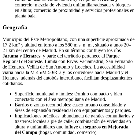
comercio: mezcla de vivienda unifamiliar/adosada y bloques
en altura; comercio de proximidad y servicios profesionales en
planta baja.
Geografía
Municipio del Este Metropolitano, con una superficie aproximada de
17,2 km² y altitud en torno a los 580 m s. n. m., situado a unos 20–
21 km del centro de Madrid. En su término confluyen los ríos
Jarama
y
Henares
, y parte del territorio pertenece al Parque
Regional del Sureste. Limita con Rivas-Vaciamadrid, San Fernando
de Henares, Velilla de San Antonio y Loeches. La accesibilidad
viaria hacia la M-45/M-50/R-3 y los corredores hacia Madrid y el
Henares, además del autobús interurbano, facilitan desplazamientos
cotidianos.
Superficie municipal y límites: término compacto y bien
conectado con el área metropolitana de Madrid.
Barrios o zonas reconocibles: casco urbano consolidado y
áreas de expansión residencial con equipamientos y parques.
Implicaciones prácticas: abundancia de garajes comunitarios y
trasteros; locales a pie de calle; combinación de viviendas en
altura y unifamiliares que influye en
seguros en Mejorada
del Campo
(hogar, comunidad, comercio).