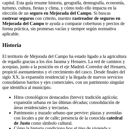
capital. Esta guía resume historia, geografía, demografía, economía,
turismo, cultura, fiestas y clima, y cómo todo ello impacta en la
elección de un
seguro en Mejorada del Campo
. Si buscas
rastrear seguros
con criterio, nuestro
rastreador de seguros en
Mejorada del Campo
te ayuda a comparar coberturas y precios de
forma práctica, sin promesas vacías y siempre según normativa
aplicable.
Historia
El territorio de Mejorada del Campo ha estado ligado a la agricultura
de regadío gracias a los ríos Jarama y Henares. La red de caminos y
acequias, junto a la posición en el eje Madrid–Corredor del Henares,
propició asentamientos y el crecimiento del casco. Desde finales del
siglo XX, la expansión residencial y la llegada de nuevos servicios
consolidaron barrios y ejes comerciales, con un patrimonio singular
que identifica al municipio.
Hitos cronológicos destacados (breve): tradición agrícola;
expansión urbana en las últimas décadas; consolidación de
áreas residenciales y terciarias.
Patrimonio y trazado urbano que pervive: plazas y avenidas
con locales a pie de calle; presencia de la conocida
catedral
de Justo
como símbolo cultural.
Cómo la historia condiciona hoy el tipo de vivienda y