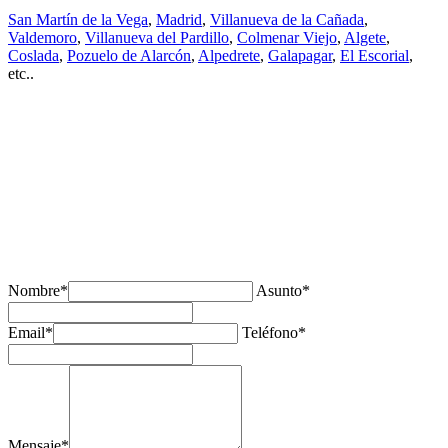
San Martín de la Vega
,
Madrid
,
Villanueva de la Cañada
,
Valdemoro
,
Villanueva del Pardillo
,
Colmenar Viejo
,
Algete
,
Coslada
,
Pozuelo de Alarcón
,
Alpedrete
,
Galapagar
,
El Escorial
,
etc..
¿Tienes alguda duda o consulta?
Nombre*
Asunto*
Email*
Teléfono*
Mensaje*