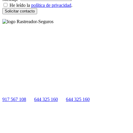
He leído la
política de privacidad
.
Solicitar contacto
Rastreador Seguros - Grupo Seguros Generales®
, es una marca
comercial registrada en la
Oficina Española de Patentes y Marcas
(
N0465668
) del
Grupo Seguros Generales
, uno de los principales
grupos de rastreo de seguros en España,
online desde 2008
.
RASTREADOR SEGUROS - GRUPO SEGUROS
GENERALES
HORARIO:
Lunes a viernes: 9:00 / 21:00
Sábados: 10:00 / 14:00
917 567 108
|
644 325 160
|
644 325 160
Quienes Somos
|
Nota Legal
|
Contactar