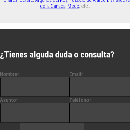
de la Cañada
,
Meco
, etc..
¿Tienes alguda duda o consulta?
Nombre*
Email*
Asunto*
Teléfono*