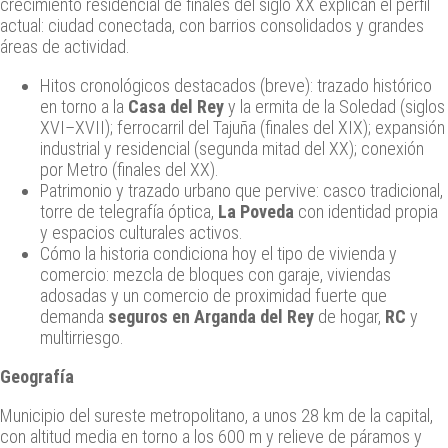
crecimiento residencial de finales del siglo XX explican el perfil
actual: ciudad conectada, con barrios consolidados y grandes
áreas de actividad.
Hitos cronológicos destacados (breve): trazado histórico
en torno a la
Casa del Rey
y la ermita de la Soledad (siglos
XVI–XVII); ferrocarril del Tajuña (finales del XIX); expansión
industrial y residencial (segunda mitad del XX); conexión
por Metro (finales del XX).
Patrimonio y trazado urbano que pervive: casco tradicional,
torre de telegrafía óptica,
La Poveda
con identidad propia
y espacios culturales activos.
Cómo la historia condiciona hoy el tipo de vivienda y
comercio: mezcla de bloques con garaje, viviendas
adosadas y un comercio de proximidad fuerte que
demanda
seguros en Arganda del Rey
de hogar,
RC
y
multirriesgo.
Geografía
Municipio del sureste metropolitano, a unos 28 km de la capital,
con altitud media en torno a los 600 m y relieve de páramos y