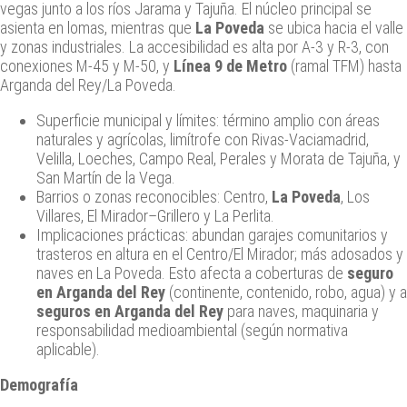
vegas junto a los ríos Jarama y Tajuña. El núcleo principal se
asienta en lomas, mientras que
La Poveda
se ubica hacia el valle
y zonas industriales. La accesibilidad es alta por A-3 y R-3, con
conexiones M-45 y M-50, y
Línea 9 de Metro
(ramal TFM) hasta
Arganda del Rey/La Poveda.
Superficie municipal y límites: término amplio con áreas
naturales y agrícolas, limítrofe con Rivas-Vaciamadrid,
Velilla, Loeches, Campo Real, Perales y Morata de Tajuña, y
San Martín de la Vega.
Barrios o zonas reconocibles: Centro,
La Poveda
, Los
Villares, El Mirador–Grillero y La Perlita.
Implicaciones prácticas: abundan garajes comunitarios y
trasteros en altura en el Centro/El Mirador; más adosados y
naves en La Poveda. Esto afecta a coberturas de
seguro
en Arganda del Rey
(continente, contenido, robo, agua) y a
seguros en Arganda del Rey
para naves, maquinaria y
responsabilidad medioambiental (según normativa
aplicable).
Demografía