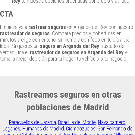
Rey
te muestra opciones ordenadas por precio y utilidad.
CTA
Empieza ya a
rastrear seguros
en Arganda del Rey con nuestro
rastreador de seguros
. Compara precios y coberturas en
minutos y elige con criterio, sin humo y con foco en tu día a día
local. Si quieres un
seguro en Arganda del Rey
ajustado de
verdad, usa el
rastreador de seguros en Arganda del Rey
y
toma la mejor decisión para tu hogar, tu vehículo o tu negocio.
Rastreamos seguros en otras
poblaciones de Madrid
Paracuellos de Jarama
,
Boadilla del Monte
,
Navalcarnero
,
Leganés
,
Humanes de Madrid
,
Ciempozuelos
,
San Fernando de
Henares
,
Getafe
,
Arganda del Rey
,
Pozuelo de Alarcón
,
Villanueva