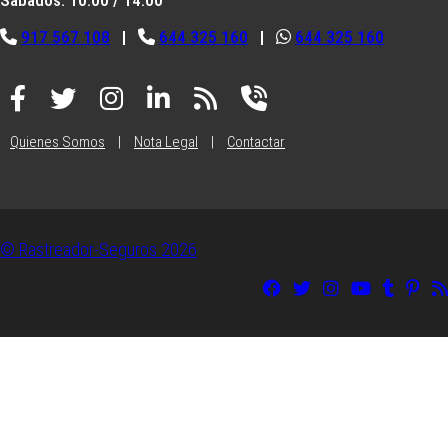
Sábados: 10:00 / 14:00
917 567 108
|
644 325 160
|
644 325 160
Quienes Somos
|
Nota Legal
|
Contactar
© Rastreador-Seguros
2026