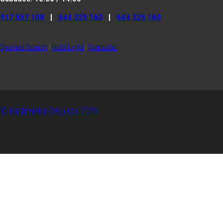
917 567 108
|
644 325 160
|
644 325 160
Quienes Somos
|
Nota Legal
|
Contactar
© Rastreador-Seguros
2026