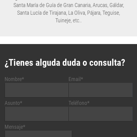
Santa María de Guía de Gran Canaria
,
Arucas
,
Gáldar
,
Santa Lucía de Tirajana
,
La Oliva
,
Pájara
,
Teguise
,
Tuineje
, etc..
¿Tienes alguda duda o consulta?
Nombre*
Email*
Asunto*
Teléfono*
Mensaje*